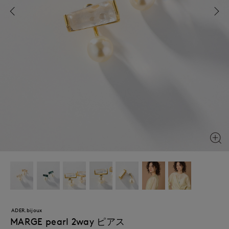
ADER.bijoux
MARGE pearl 2way ピアス