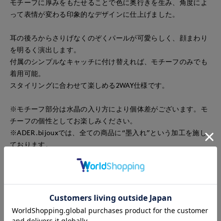
モチーフに厚みをもたせることで色に奥行きを生み、角度によ
って表情が変わる印象的なデザインに仕上げました。
耳の後ろからさりげなくのぞくパールが可愛らしく、顔まわり
を明るく演出します。
付属のシンプルなキャッチに付け替えれば、モチーフのみでも
着用可能。
スタイリングに合わせて楽しめる2WAY仕様です。
※モチーフ部分は水晶の入り方により個体差がございます。モ
チーフの個性としてお楽しみください。
※ADER.bijouxでは、全ての商品に“墨入れ”という加工を施し
ております。
メッキ仕上げをした後にあえて墨をかけて1つ1つ職人が拭き取
る作業で、メタルが落ち着いた色味になり、高級感を出してい
ます。
なお、拭き取りは手作業のため、墨の残り方には個体差がござ
います。予めご了承ください。