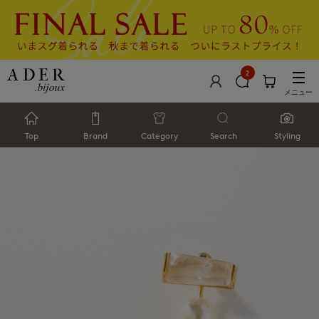
2
メニュー
Top
Brand
Category
Search
Styling