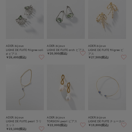
ADER.bijoux
ADER.bijoux
ADER.bijoux
LIGNE DE FUITE filigree soli
LIGNE DE FUITE arch ピアス
LIGNE DE FUITE filigree ピ
d ピアス
アス
￥20,900(税込)
￥26,400(税込)
￥27,500(税込)
ADER.bijoux
ADER.bijoux
ADER.bijoux
LIGNE DE FUITE pearl ラリ
TORSION pearl ピアス
LIGNE DE FUITE チョーカー
エット
￥22,000(税込)
￥19,800(税込)
￥23,100(税込)