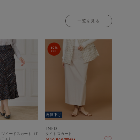
一覧を見る
60%
OFF
再値下げ
INED
》ツイードスカート《T
タイトスカート
ゥルニエ》
￥10,560(税込)