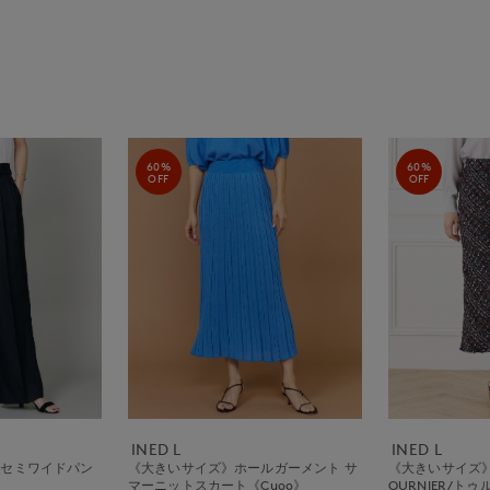
60%
60%
OFF
OFF
INED L
INED L
調セミワイドパン
《大きいサイズ》ホールガーメント サ
《大きいサイズ
マーニットスカート《Cuoo》
OURNIER/ト