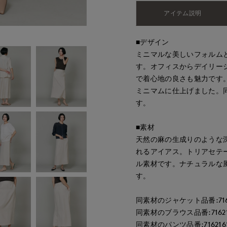
アイテム説明
■デザイン
ミニマルな美しいフォルム
す。オフィスからデイリー
で着心地の良さも魅力です
ミニマムに仕上げました。
す。
■素材
天然の麻の生成りのような
れるアイアス。トリアセテー
ル素材です。ナチュラルな
す。
同素材のジャケット品番:7162
同素材のブラウス品番:716218
同素材のパンツ品番:7162161