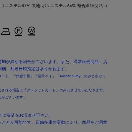
ポリエステル37% 裏地:ポリエステル64% 複合繊維(ポリエ
浅野
kaori
ao
'S.international
神戸阪急SUPERIORCLOSET
那覇メインプレイスI.T.'S.international
岡山天満屋SUPERIORCLOSET
157
cm
157
cm
157
cm
時期が異なる場合がございます。また、通常販売商品、店
同梱、配達日時指定は承りかねます。
ド」「代金引換」「楽天ペイ」「Amazon Pay」のみとさせて
文される場合は「クレジットカード」のみとさせていただきます。
合がございます。
までに決済をお済ませ下さい。
ることが可能です。店舗在庫の変動により、商品をご用意
。