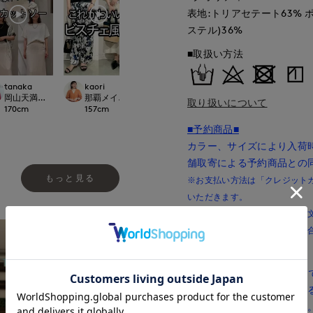
表地:トリアセテート63% 
ステル)36%
■取扱い方法
tanaka
kaori
kaori
kaori
.international
岡山天満屋SUPERIORCLOSET
那覇メインプレイスI.T.'S.international
那覇メインプレイスI.T.'S.international
那覇メインプレイスI.T.
取り扱いについて
170
cm
157
cm
157
cm
157
cm
■予約商品■
カラー、サイズにより入荷
舗取寄による予約商品との
もっと見る
※お支払い方法は「クレジットカー
いただきます。
※複数の予約商品を同時にご注
※記載の入荷時期は前後する場
■店舗取寄商品■
店舗取寄商品は、朝5:59
店舗在庫を取り寄せ注文す
できない場合がございます