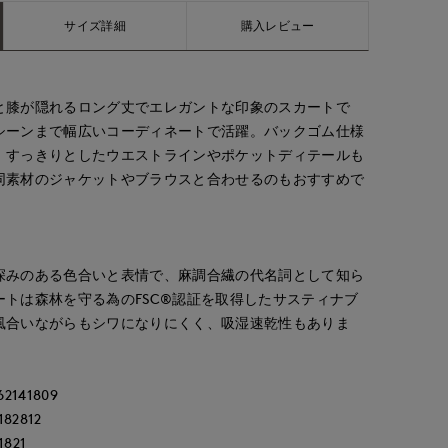
サイズ詳細
購入レビュー
と膝が隠れるロング丈でエレガントな印象のスカートで
シーンまで幅広いコーディネートで活躍。バックゴム仕様
。すっきりとしたウエストラインやポケットディテールも
同素材のジャケットやブラウスと合わせるのもおすすめで
深みのある色合いと表情で、麻調合繊の代名詞として知ら
トは森林を守る為のFSC®認証を取得したサスティナブ
風合いながらもシワになりにくく、吸湿速乾性もありま
141809
2812
821