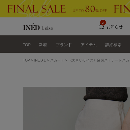
2
お知らせ
TOP
新着
ブランド
アイテム
詳細検索
TOP
INED L
スカート
《大きいサイズ》麻調ストレートスカ