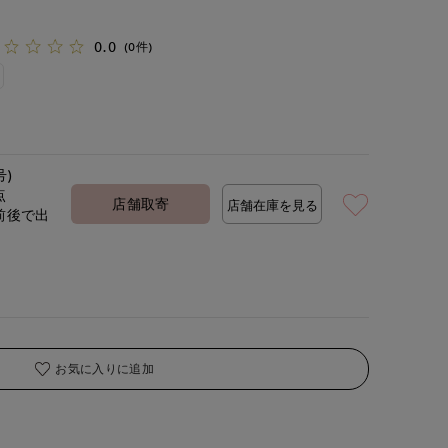
0.0
(0件)
号)
点
店舗取寄
店舗在庫を見る
前後で出
定
お気に入りに追加