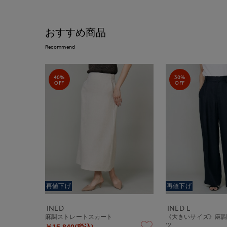
おすすめ商品
Recommend
40%
30%
OFF
OFF
再値下げ
再値下げ
INED
INED L
麻調ストレートスカート
《大きいサイズ》麻
ツ
￥15,840(税込)