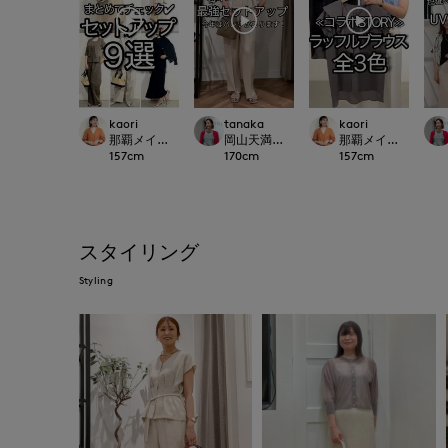
kaori
tanaka
kaori
那覇メインプレイスI.T.'S.international
岡山天満屋SUPERIORCLOSET
那覇メインプレイスI.T.'S
157
cm
170
cm
157
cm
スタイリング
Styling