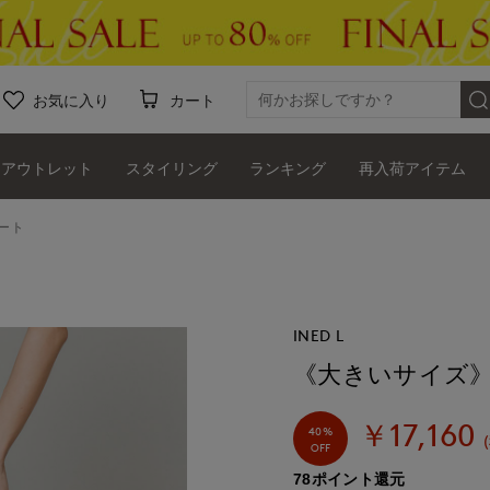
お気に入り
カート
アウトレット
スタイリング
ランキング
再入荷アイテム
ート
INED L
《大きいサイズ
￥17,160
40%
OFF
78ポイント還元