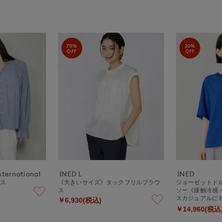
70%
20%
OFF
OFF
nternational
INED L
INED
ウス
《大きいサイズ》タックフリルブラウ
ジョーゼットド
ス
ソー《接触冷感
スカジュアルに
￥6,930(税込)
しい大人のイー
￥14,960(税込