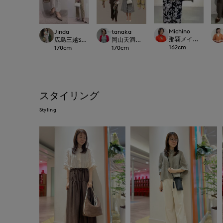
Michino
Jinda
tanaka
那覇メインプレイスI.T.'S
広島三越SUPERIORCLOSET
岡山天満屋SUPERIORCLOSET
162
cm
170
cm
170
cm
スタイリング
Styling