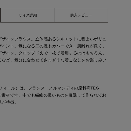
サイズ詳細
購入レビュー
デザインブラウス。立体感あるシルエットに程よいボリュ
ポイント。気になる二の腕もカバーでき、肌離れが良く、
デザイン。クロップド丈で一枚で着用するのはもちろん、
るなど、気分に合わせてさまざまな着こなしをお楽しみい
・ラン ゼフィール）は、フランス・ノルマンディの原料商TEX-
した素材です。中でも繊維の長いものを厳選して作られてお
沢が特徴。