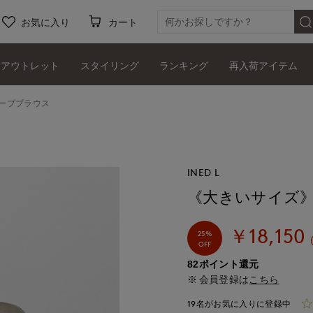
お気に入り
カート
アウトレット
スタイリング
ランキング
再入荷アイテム
ーブブラウス
INED L
《大きいサイズ
￥18,150
25%
OFF
82ポイント還元
会員登録は
こちら
19名がお気に入りに登録中