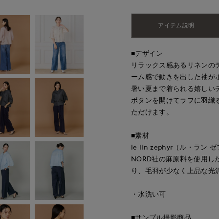
アイテム説明
■デザイン
リラックス感あるリネンの
ーム感で動きを出した袖が
暑い夏まで着られる嬉しい
ボタンを開けてラフに羽織
ただけます。
■素材
le lin zephyr（ル
NORD社の麻原料を使用
り、毛羽が少なく上品な光
・水洗い可
■サンプル撮影商品