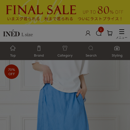
2
メニュー
Top
Brand
Category
Search
Styling
70%
OFF