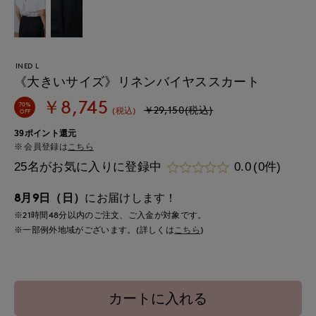
INED L
《大きいサイズ》リネンバイヤススカート
￥8,745
70%
￥29,150(税込)
(税込)
OFF
39ポイント還元
会員登録は
こちら
25名がお気に入りに登録中
0.0
(0件)
8月9日（日）
にお届けします！
※21時間
48分
以内
のご注文、ご入金が対象です。
※一部例外地域がございます。(詳しくは
こちら
)
カートに入れる