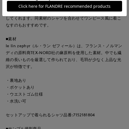
き心地です。ヒップにかかる丈のトップスを合わせれば、すっ
きりと見せながら上品な大人のエフォートレススタイルを演出
してくれます。同素材のシャツを合わせてワンピース風に着こ
なすのもおすすめです。
■素材
le lin zephyr（ル・ラン ゼフィール）は、フランス・ノルマン
ディの原料商TEX-NORD社の麻原料を使用した素材。中でも繊
維の長いものを厳選して作られており、毛羽が少なく上品な光
沢が特徴です。
・裏地あり
・ポケットあり
・ウエストゴム仕様
・水洗い可
セットアップで着られるシャツ品番:7152181804
■サンプル撮影商品