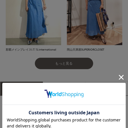
那覇メインプレイスI.T.'S.international
岡山天満屋SUPERIORCLOSET
もっと見る
アイテム説明
サイズ詳細
購入レビュー
■デザイン
適度なフィット感が美しいシルエットを作り出す、リネン素材
のバイヤススカート。フロント生地をバイヤスに取っているの
で、体に沿いながらラインを拾い過ぎずリラックス感のある穿