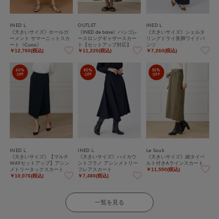
INED L
OUTLET
INED L
《大きいサイズ》ホールガ
《INED de base》ハシゴレ
《大きいサイズ》シェルタ
ーメント サマーニットスカ
ースロングギャザースカー
リングドライ美脚ワイドパ
ート《Cuoo》
ト【セットアップ対応】
ンツ
￥12,760(税込)
￥11,220(税込)
￥7,260(税込)
60%
80%
50%
OFF
OFF
OFF
INED L
INED L
Le Souk
《大きいサイズ》【マルチ
《大きいサイズ》ハイカウ
《大きいサイズ》細タイベ
WAYセットアップ】アシン
ントフラノ アシンメトリー
ルト付きAラインスカート
メトリータックスカート
フレアスカート
￥11,550(税込)
￥10,076(税込)
￥7,480(税込)
一覧を見る