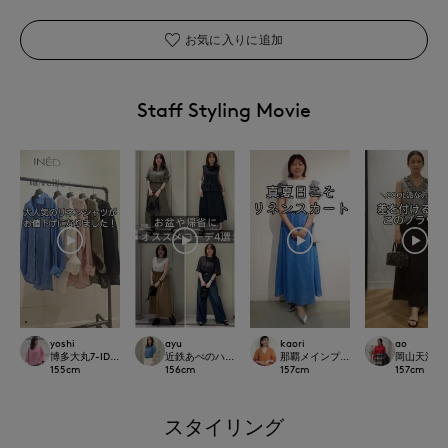
お気に入りに追加
Staff Styling Movie
yoshi
ayu
kaori
ao
博多大丸7-IDconcept.
近鉄あべのハルカスINED
那覇メインプレイスI.T.'S.internation
岡山天満屋SU
155
cm
156
cm
157
cm
157
cm
スタイリング