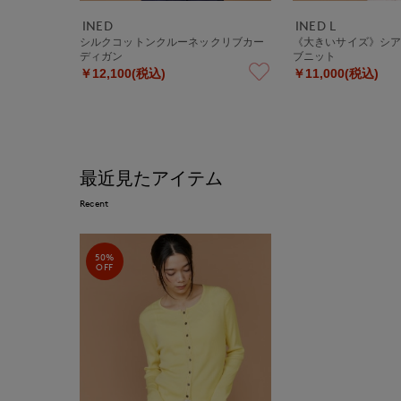
INED
INED L
シルクコットンクルーネックリブカー
《大きいサイズ》シ
ディガン
ブニット
￥12,100(税込)
￥11,000(税込)
最近見たアイテム
Recent
50%
OFF