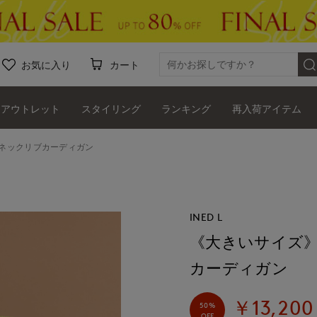
お気に入り
カート
アウトレット
スタイリング
ランキング
再入荷アイテム
ネックリブカーディガン
INED L
《大きいサイズ
カーディガン
￥13,200
50%
OFF