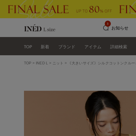
3
お知らせ
TOP
新着
ブランド
アイテム
詳細検索
TOP
INED L
ニット
《大きいサイズ》シルクコットンクルー