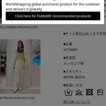
すが、照明の関係により実
ソコン・スマートフォンな
ございます。現物と画像の
了承ください。
岡山天満屋SUPERIORCLOSET
■サイズ表記はあくまで目
■品番
61178801
■原産国
カンボジア製
■クオリティ
綿70% 絹30%
■取扱い方法
神戸阪急SUPERIORCLOSET
取り扱いについて