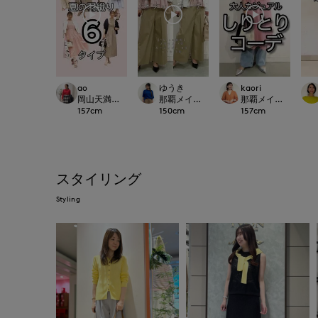
ao
ゆうき
kaori
岡山天満屋SUPERIORCLOSET
那覇メインプレイスI.T.'S.international
那覇メインプレイスI.T.'S
157
cm
150
cm
157
cm
スタイリング
Styling