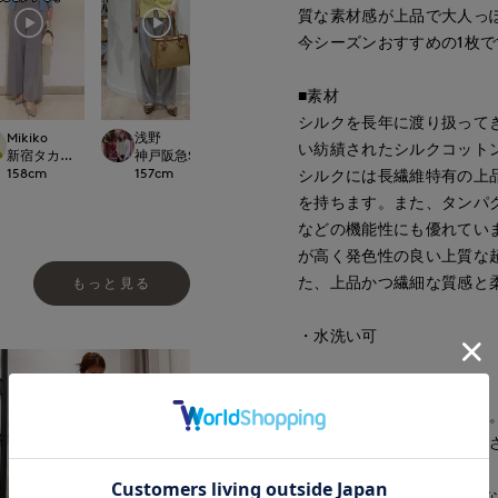
質な素材感が上品で大人っ
今シーズンおすすめの1枚で
■素材
シルクを長年に渡り扱って
Mikiko
浅野
ao
kuro
い紡績されたシルクコット
.international
新宿タカシマヤSUPERIOR CLOSET
神戸阪急SUPERIORCLOSET
岡山天満屋SUPERIORCLOSET
新宿伊勢丹SUPERIO
158
cm
157
cm
157
cm
165
cm
シルクには長繊維特有の上
を持ちます。また、タンパ
などの機能性にも優れてい
が高く発色性の良い上質な
た、上品かつ繊細な質感と
もっと見る
・水洗い可
■サンプル撮影商品
画像の商品はサンプルです
が若干変更になる場合がご
■カラーについては、可能