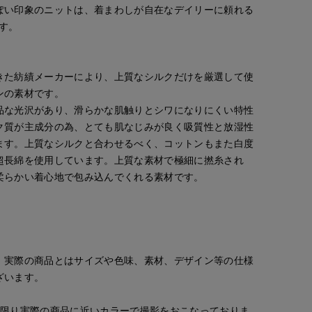
ぽい印象のニットは、着まわしが自在なデイリーに頼れる
す。
きた紡績メーカーにより、上質なシルクだけを厳選して使
ao
ao
kaori
ンの素材です。
R CLOSET
岡山天満屋SUPERIORCLOSET
岡山天満屋SUPERIORCLOSET
那覇メインプレイスI.T.'S.internation
157
cm
157
cm
157
cm
品な光沢があり、滑らかな肌触りとシワになりにくい特性
ク質が主成分の為、とても肌なじみが良く吸質性と放湿性
ます。上質なシルクと合わせるべく、コットンもまた白度
超長綿を使用しています。上質な素材で極細に撚糸され
柔らかい着心地で包み込んでくれる素材です。
。実際の商品とはサイズや色味、素材、デザイン等の仕様
ざいます。
な限り実際の商品に近いカラーで撮影をおこなっておりま