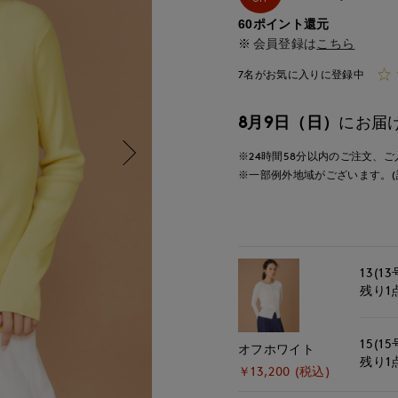
60ポイント還元
会員登録は
こちら
7名がお気に入りに登録中
8月9日（日）
にお届
※24時間
58分
以内
のご注文、ご
※一部例外地域がございます。(
13(13
残り1
15(15
オフホワイト
残り1
￥13,200 (税込)