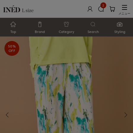
2
メニュー
Top
Brand
Category
Search
Styling
50%
OFF