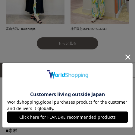
富山大和7-IDconcept.
神戸阪急SUPERIORCLOSET
もっと見る
アイテム説明
サイズ詳細
購入レビュー
■デザイン
手書き風ペイントタッチのプリントが目を引くワイドパンツで
す。適度にゆとりのある腰回りと程良いワイドシルエットでリ
ラックス感とすっきり感を兼ね備えたデザイン。さらっとした
素材ながら着映えのするアイテムに仕上げました。
■素材