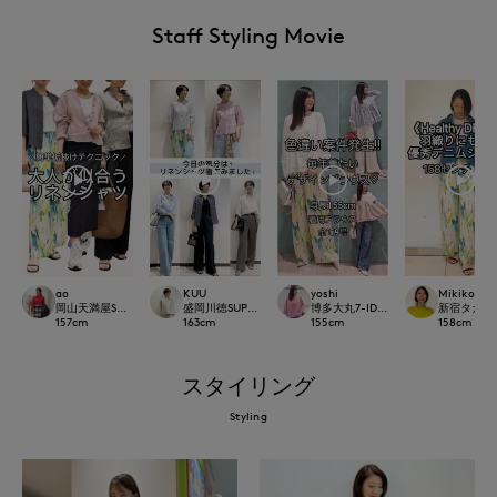
Staff Styling Movie
ao
KUU
yoshi
Mikiko
岡山天満屋SUPERIORCLOSET
盛岡川徳SUPERIOR CLOSET
博多大丸7-IDconcept.
新宿タカシマヤ
157
cm
163
cm
155
cm
158
cm
スタイリング
Styling