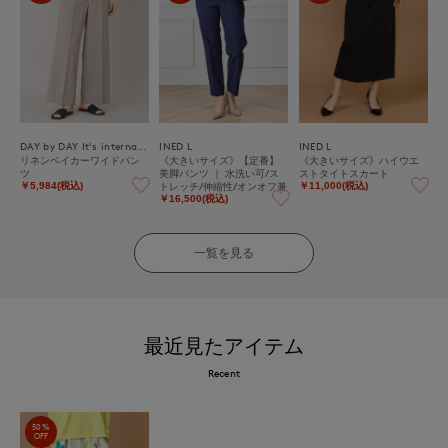
DAY by DAY It's international
INED L
INED L
リネンベイカーワイドパン
《大きいサイズ》【定番】
《大きいサイズ》ハイウエ
ツ
美脚パンツ ｜ 水洗い可/ス
ストタイトスカート
トレッチ/伸縮性/オンオフ兼
￥5,984(税込)
￥11,000(税込)
用/汎用性
￥16,500(税込)
一覧を見る
最近見たアイテム
Recent
50%
OFF