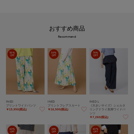
おすすめ商品
Recommend
50%
50%
70%
OFF
OFF
OFF
INED
INED
INED L
プリントワイドパンツ
プリントフレアスカート
《大きいサイズ》シェルタ
リングドライ美脚ワイドパ
￥15,950(税込)
￥16,500(税込)
ンツ
￥7,260(税込)
60%
25%
60%
OFF
OFF
OFF