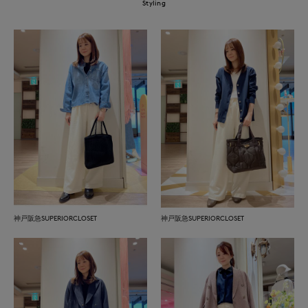
Styling
神戸阪急SUPERIORCLOSET
神戸阪急SUPERIORCLOSET