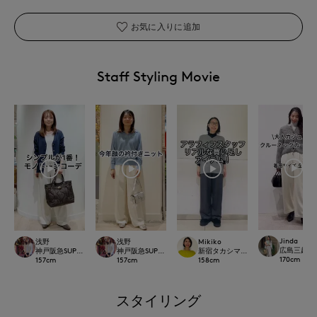
お気に入りに追加
Staff Styling Movie
Jinda
浅野
浅野
Mikiko
広島三越SUP
神戸阪急SUPERIORCLOSET
神戸阪急SUPERIORCLOSET
新宿タカシマヤSUPERIOR CLOSET
170
cm
157
cm
157
cm
158
cm
スタイリング