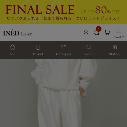
3
メニュー
Top
Brand
Category
Search
Styling