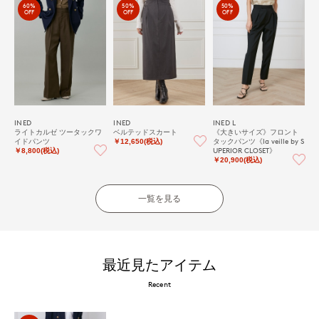
60%
50%
50%
OFF
OFF
OFF
INED
INED
INED L
ライトカルゼ ツータックワ
ベルテッドスカート
《大きいサイズ》フロント
イドパンツ
タックパンツ《la veille by S
￥12,650(税込)
UPERIOR CLOSET》
￥8,800(税込)
￥20,900(税込)
一覧を見る
最近見たアイテム
Recent