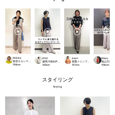
Mikiko
KUU
kaori
Mayu
新宿タカシマヤSUPERIOR CLOSET
盛岡川徳SUPERIOR CLOSET
那覇メインプレイスI.T.'S.internation
福山天満屋店IN
158
cm
163
cm
157
cm
158
cm
スタイリング
Styling