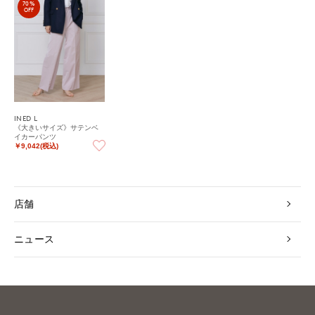
70%
OFF
INED L
《大きいサイズ》サテンベ
イカーパンツ
￥9,042(税込)
店舗
ニュース