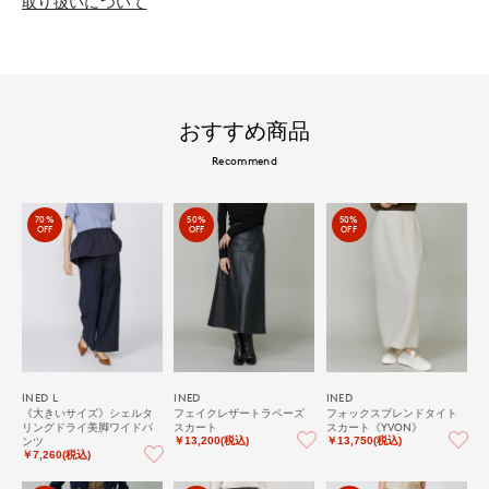
取り扱いについて
おすすめ商品
Recommend
70%
50%
50%
OFF
OFF
OFF
INED L
INED
INED
《大きいサイズ》シェルタ
フェイクレザートラペーズ
フォックスブレンドタイト
リングドライ美脚ワイドパ
スカート
スカート《YVON》
ンツ
￥13,200(税込)
￥13,750(税込)
￥7,260(税込)