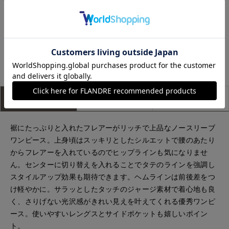
富山大和7-IDconcept.
博多大丸7-IDconcept.
もっと見る
アイテム説明
サイズ詳細
購入レビュー
裾にたっぷりと入れたフレアーがリッチで上品なノースリーブ
ワンピース。上身頃はスッキリとしたシルエットで腰のあたり
からフレアーを入れているのでヒップラインも気になりませ
ん。センターに切り替えを入れることでタテのラインを強調し
スタイルアップ効果も期待できます。ヘムラインは前後差をつ
け軽やかに。サラッとしたタッチのジャージ素材で着心地も良
く、さりげない光沢感がきれい見えを叶えてくれる優秀ワンピ
ース。使いやすいレングスとサイドポケットも嬉しいポイン
ト。