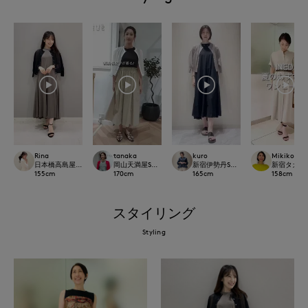
Rina
tanaka
kuro
Mikiko
日本橋高島屋M Maglie le cassetto
岡山天満屋SUPERIORCLOSET
新宿伊勢丹SUPERIOR CLOSET
新宿タカシマヤ
155
cm
170
cm
165
cm
158
cm
スタイリング
Styling