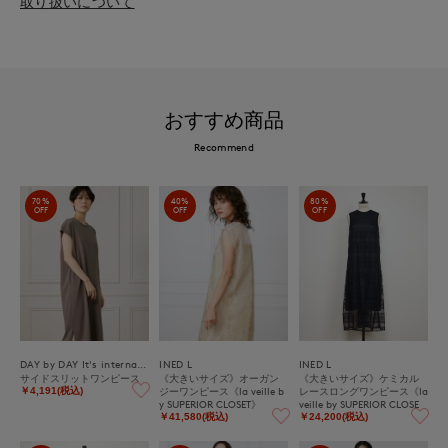
取り扱いについて
おすすめ商品
Recommend
70%
40%
80%
OFF
OFF
OFF
DAY by DAY It's international
INED L
INED L
サイドスリットワンピース
《大きいサイズ》オーガン
《大きいサイズ》ケミカル
ジーワンピース《la veille b
レースロングワンピース《la
￥4,191(税込)
y SUPERIOR CLOSET》
veille by SUPERIOR CLOSE
T》
￥41,580(税込)
￥24,200(税込)