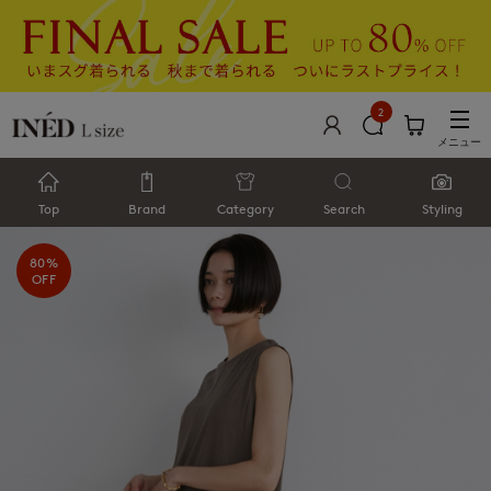
2
メニュー
Top
Brand
Category
Search
Styling
80%
OFF