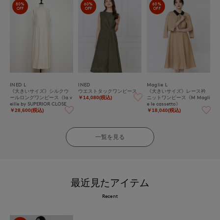
80%
60%
60%
OFF
OFF
OFF
INED L
INED
Maglie L
《大きいサイズ》シルクウ
ウエストタックワンピース
《大きいサイズ》レース衿
ールロングワンピース《la v
ニットワンピース《M Magli
￥14,080(税込)
eille by SUPERIOR CLOSE
e le cassetto》
T》
￥28,600(税込)
￥18,040(税込)
一覧を見る
最近見たアイテム
Recent