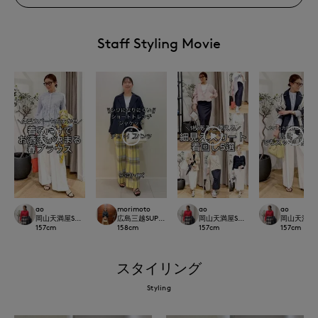
Staff Styling Movie
ao
morimoto
ao
ao
岡山天満屋SUPERIORCLOSET
広島三越SUPERIORCLOSET
岡山天満屋SUPERIORCLOSET
岡山天満屋SU
157
cm
158
cm
157
cm
157
cm
スタイリング
Styling