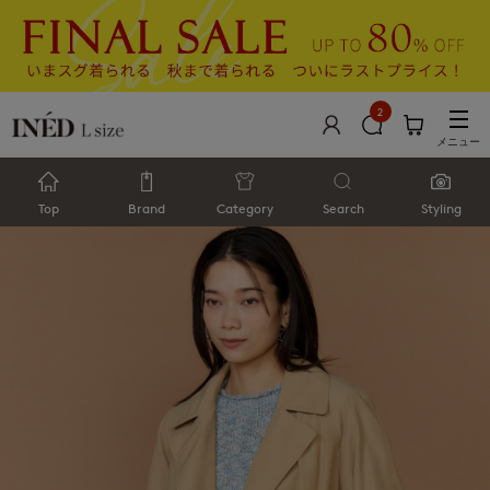
2
メニュー
Top
Brand
Category
Search
Styling