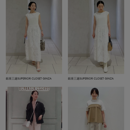
銀座三越SUPERIOR CLOSET GINZA
銀座三越SUPERIOR CLOSET GINZA