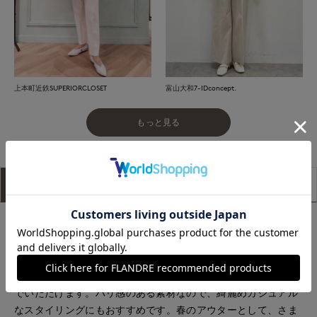
上本町近鉄SUPERIORCLOSET
富山大和7-IDconcept.
もっと見る
アイテム説明
サイズ詳細
購入レビュー
■デザイン
シルエットは裾に向けて広がるAラインデザインを採用してい
るため、女性らしい柔らかな印象を演出します。ウエスト回り
のコードを絞り、お好みのシルエットでスタイリングを楽しん
でいただけます。ハリ感のある素材なので、綺麗めカジュアル
なスタイリングにもおすすめです。春のアウターとして、さま