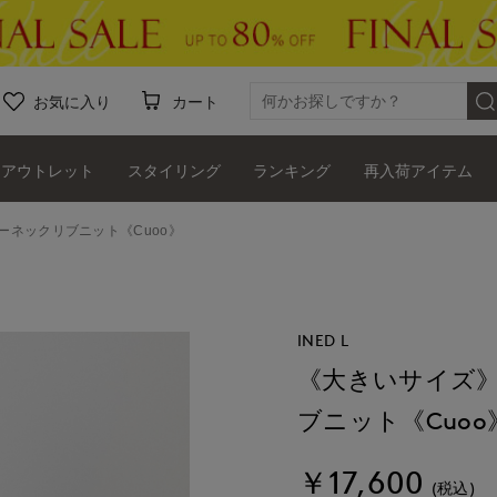
お気に入り
カート
アウトレット
スタイリング
ランキング
再入荷アイテム
ネックリブニット《Cuoo》
INED L
《大きいサイズ
ブニット《Cuoo
￥17,600
(税込)