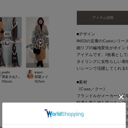
アイテム説明
■デザイン
INEDの定番のCuooシ
細リブの編地変化がポイン
アイテムです。1枚着とし
タイリングに女性らしい表
いシーンで活躍してくれる
yoshi
kaori
tanaka
tanaka
LOSET
博多大丸7-IDconcept.
那覇メインプレイスI.T.'S.international
岡山天満屋SUPERIORCLOSET
岡山天満屋SUPERI
155
cm
157
cm
170
cm
170
cm
■素材
《Cuoo／クー》
フランドルがメーカーや工
快適な着心地を保つキュプ
摩擦が少なく肌と触れ合っ
もっと見る
す。吸水性に優れ、べたつ
通年にわたり心地よく着こ