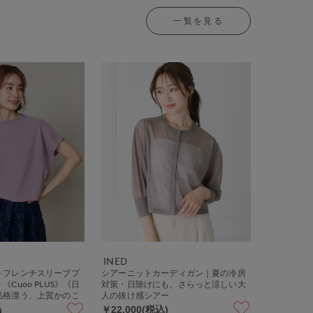
一覧を見る
INED
トフレンチスリーブプ
シアーニットカーディガン｜夏の冷房
Cuoo PLUS》《日
対策・日除けにも、さらっと涼しい大
品格漂う、上質かのこ
人の抜け感シアー
ト
￥22,000(税込)
)