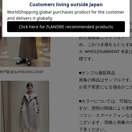
・水洗い可
《WHOLE GARMENT®
株式会社島精機製作所が独
れた無縫製ニットウェア。
め、ごわつき感をもたらす
※ WHOLEGARMENT
標です。
神戸阪急SUPERIORCLOSET
■サンプル撮影商品
画像の商品はサンプルです
が若干変更になる場合がご
■カラーについては、可能
すが、照明の関係により実
ソコン・スマートフォンな
ございます。現物と画像の
了承ください。