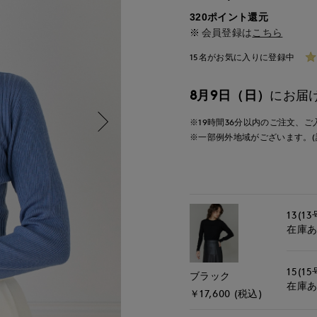
320ポイント還元
会員登録は
こちら
15名がお気に入りに登録中
8月9日（日）
にお届
※19時間
36分
以内
のご注文、ご
※一部例外地域がございます。(
13(13
在庫
15(15
ブラック
在庫
￥17,600 (税込)