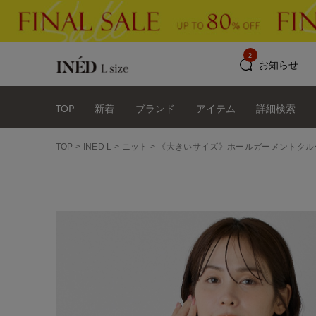
2
お知らせ
TOP
新着
ブランド
アイテム
詳細検索
TOP
INED L
ニット
《大きいサイズ》ホールガーメントクルー