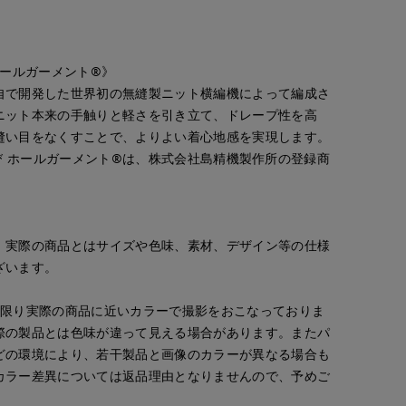
／ホールガーメント®》
自で開発した世界初の無縫製ニット横編機によって編成さ
ニット本来の手触りと軽さを引き立て、ドレープ性を高
縫い目をなくすことで、よりよい着心地感を実現します。
 ®及び ホールガーメント®は、株式会社島精機製作所の登録商
。実際の商品とはサイズや色味、素材、デザイン等の仕様
ざいます。
な限り実際の商品に近いカラーで撮影をおこなっておりま
際の製品とは色味が違って見える場合があります。またパ
どの環境により、若干製品と画像のカラーが異なる場合も
カラー差異については返品理由となりませんので、予めご