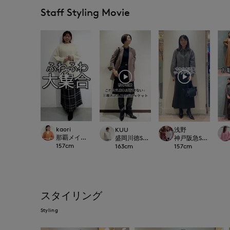
Staff Styling Movie
kaori
KUU
浅野
那覇メインプレイスI.T.'S.international
盛岡川徳SUPERIOR CLOSET
神戸阪急SUPERIORC
157
cm
163
cm
157
cm
スタイリング
Styling