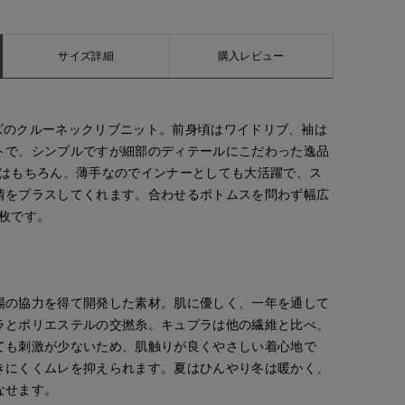
サイズ詳細
購入レビュー
リーズのクルーネックリブニット。前身頃はワイドリブ、袖は
トで、シンプルですが細部のディテールにこだわった逸品
てはもちろん、薄手なのでインナーとしても大活躍で、ス
情をプラスしてくれます。合わせるボトムスを問わず幅広
1枚です。
tanaka
morimoto
yoshi
ORCLOSET
岡山天満屋SUPERIORCLOSET
広島三越SUPERIORCLOSET
博多大丸7-IDconcept.
170
cm
158
cm
155
cm
場の協力を得て開発した素材。肌に優しく、一年を通して
ラとポリエステルの交撚糸。キュプラは他の繊維と比べ、
ても刺激が少ないため、肌触りが良くやさしい着心地で
きにくくムレを抑えられます。夏はひんやり冬は暖かく、
なせます。