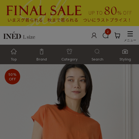
2
メニュー
Top
Brand
Category
Search
Styling
50%
OFF