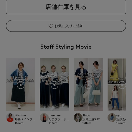
店舗在庫を見る
お気に入りに追加
Staff Styling Movie
Michino
maemae
Jinda
ayu
那覇メインプレイスI.T.'S.international
たまプラーザ東急I.T.'S.international
広島三越SUPERIORCLOSET
近鉄あべのハ
162
cm
157
cm
170
cm
156
cm