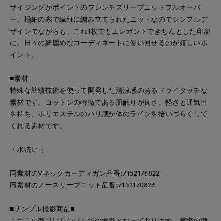
サイジングがポイントのフレンチスリーブニットプルオーバ
ー。極細の糸で繊細に編み立てられたニットなのでシンプルデ
ザインでながらも、これ1枚でもエレガントできちんとした印象
に。日々の綺麗めなコーディネートに使い回せるのが嬉しいポ
イント。
■素材
特殊な紡績技術を使って開発した清涼感のあるドライタッチな
素材です。コットンの特徴である肌触りが良さ、軽さと通気性
を持ち、ポリエステルのハリ感が体のラインを拾いづらくして
くれる素材です。
・水洗い可
同素材のVネックカーディガン品番:7152178822
同素材のノースリーブニット品番:7152170823
■サンプル撮影商品■
こちらの商品はサンプルでの撮影となっております。実際の商