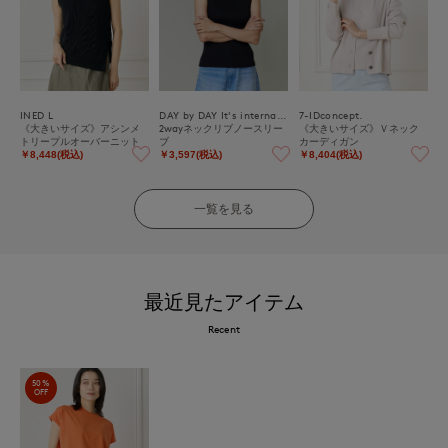
INED L
DAY by DAY It's international
7-IDconcept.
《大きいサイズ》アシンメ
2wayネックリブノースリー
《大きいサイズ》Ｖネック
トリープルオーバーニット
ブ
カーディガン
￥8,448(税込)
￥3,597(税込)
￥8,404(税込)
一覧を見る
最近見たアイテム
Recent
50%
OFF