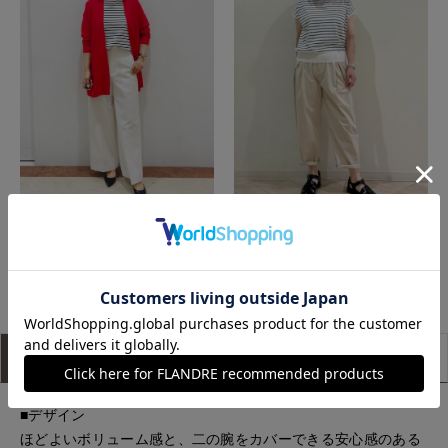
那覇メインプレイスI.T.'S.international
たまプラーザ東急I.T.'S.international
もっと見る
アイテム説明
サイズ詳細
購入レビュー
■デザイン
ほどよいボリューム感と、二の腕をカバーできる安心感のある