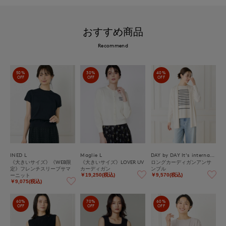
おすすめ商品
Recommend
50%
30%
40%
OFF
OFF
OFF
INED L
Maglie L
DAY by DAY It's international
《大きいサイズ》《WEB限
《大きいサイズ》LOVER UV
ロングカーディガンアンサ
定》フレンチスリーブサマ
カーディガン
ンブル
ーニット
￥19,250(税込)
￥9,570(税込)
￥9,075(税込)
60%
70%
60%
OFF
OFF
OFF