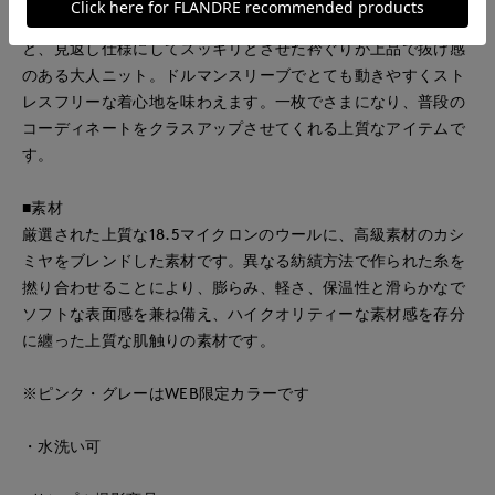
ゆったりとしたサイジングでリラックス感のあるシルエット
と、見返し仕様にしてスッキリとさせた衿ぐりが上品で抜け感
のある大人ニット。ドルマンスリーブでとても動きやすくスト
レスフリーな着心地を味わえます。一枚でさまになり、普段の
コーディネートをクラスアップさせてくれる上質なアイテムで
す。
■素材
厳選された上質な18.5マイクロンのウールに、高級素材のカシ
ミヤをブレンドした素材です。異なる紡績方法で作られた糸を
撚り合わせることにより、膨らみ、軽さ、保温性と滑らかなで
ソフトな表面感を兼ね備え、ハイクオリティーな素材感を存分
に纏った上質な肌触りの素材です。
※ピンク・グレーはWEB限定カラーです
・水洗い可