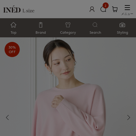
2
メニュー
Top
Brand
Category
Search
Styling
30%
OFF