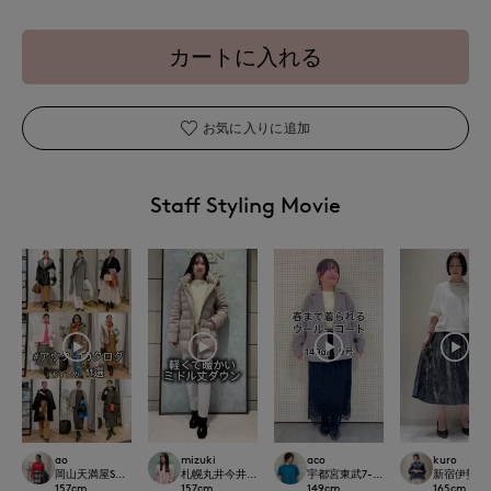
カートに入れる
お気に入りに追加
Staff Styling Movie
mizuki
kuro
ao
aco
札幌丸井今井SUPERIOR CLOSET
新宿伊勢丹SU
岡山天満屋SUPERIORCLOSET
宇都宮東武7-IDconcept./INED
157
cm
165
cm
157
cm
149
cm