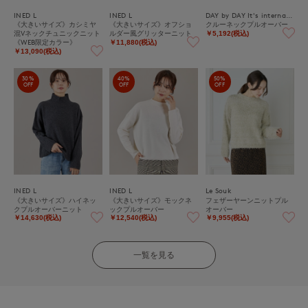
INED L
INED L
DAY by DAY It's international
《大きいサイズ》カシミヤ
《大きいサイズ》オフショ
クルーネックプルオーバー
混Vネックチュニックニット
ルダー風グリッターニット
￥5,192(税込)
《WEB限定カラー》
￥11,880(税込)
￥13,090(税込)
30%
40%
50%
OFF
OFF
OFF
INED L
INED L
Le Souk
《大きいサイズ》ハイネッ
《大きいサイズ》モックネ
フェザーヤーンニットプル
クプルオーバーニット
ックプルオーバー
オーバー
￥14,630(税込)
￥12,540(税込)
￥9,955(税込)
一覧を見る