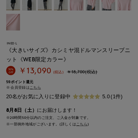
INED L
《大きいサイズ》カシミヤ混ドルマンスリーブニ
ット《WEB限定カラー》
￥13,090
30%
￥18,700(税込)
(税込)
OFF
59ポイント還元
会員登録は
こちら
20名がお気に入りに登録中
5.0
(1件)
8月8日（土）
にお届けします！
※20時間
50分
以内
のご注文、ご入金が対象です。
※一部例外地域がございます。(詳しくは
こちら
)