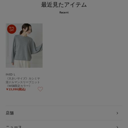
最近見たアイテム
Recent
30%
OFF
INED L
《大きいサイズ》カシミヤ
混ドルマンスリーブニット
《WEB限定カラー》
￥13,090(税込)
店舗
ニュース