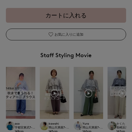
カートに入れる
お気に入りに追加
Staff Styling Movie
aco
kawahi
Yura
かくた
宇都宮東武7-IDconcept./INED
岡山天満屋7-IDconcept.
岡山天満屋7-IDconcept.
長崎浜屋I.T.'S
149
cm
145
cm
160
cm
167
cm