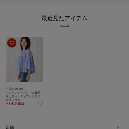
最近見たアイテム
Recent
50%
OFF
7-IDconcept.
《大きいサイズ》《WEB限
定カラー》ティアードフリ
ルブラウス
￥9,515(税込)
店舗