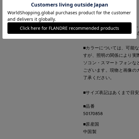
・水洗い可
■サンプル撮影商品
画像の商品はサンプルです
が若干変更になる場合がご
■カラーについては、可能
すが、照明の関係により実
ソコン・スマートフォンな
ございます。現物と画像の
了承ください。
■サイズ表記はあくまで目
■品番
50170858
■原産国
中国製