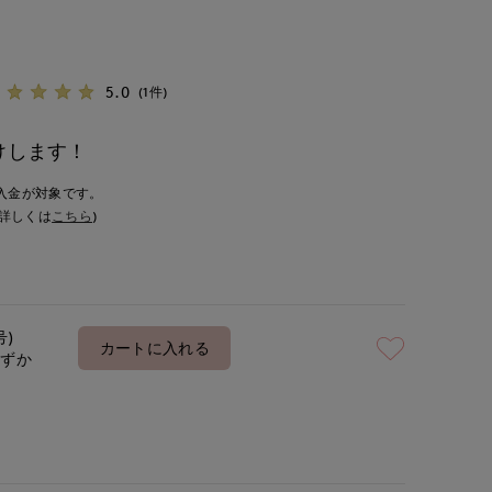
5.0
(1件)
けします！
入金が対象です。
詳しくは
こちら
)
号)
カートに入れる
わずか