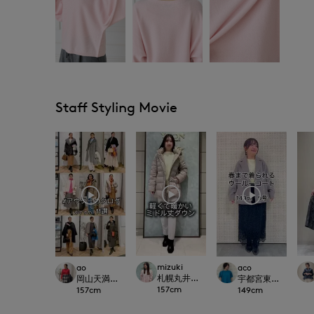
Staff Styling Movie
mizuki
ao
aco
札幌丸井今井SUPERIOR CLOSET
岡山天満屋SUPERIORCLOSET
宇都宮東武7-IDconce
157
cm
157
cm
149
cm