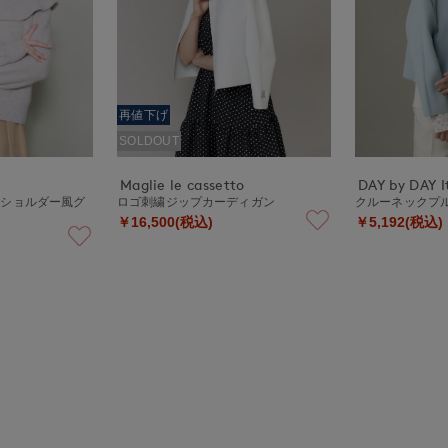
再値下げ
SOLDOUT
Maglie le cassetto
DAY by DAY It
フショルダー風グ
ロゴ刺繍ジップカーディガン
クルーネックプ
￥16,500(税込)
￥5,192(税込)