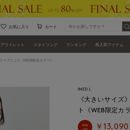
お気に入り
カート
アウトレット
スタイリング
ランキング
再入荷アイテム
リーブニット《WEB限定カラー》
INED L
《大きいサイズ
ト《WEB限定カ
￥13,090
30%
OFF