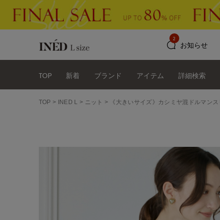
2
お知らせ
TOP
新着
ブランド
アイテム
詳細検索
TOP
INED L
ニット
《大きいサイズ》カシミヤ混ドルマンス