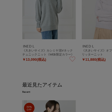
INED L
INED L
《大きいサイズ》カシミヤ混Vネック
《大きいサイズ》オ
チュニックニット《WEB限定カラー》
リッターニット
￥13,090(税込)
￥11,880(税込)
最近見たアイテム
Recent
30%
OFF