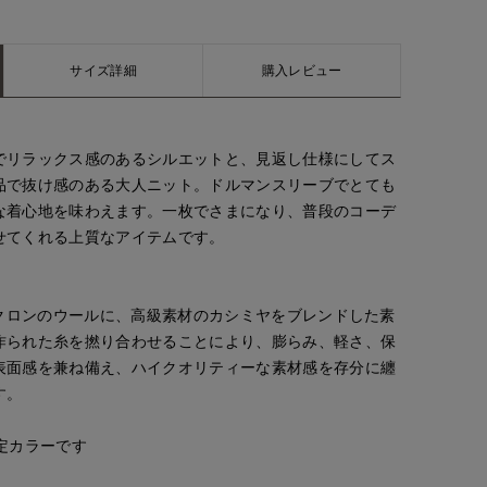
サイズ詳細
購入レビュー
でリラックス感のあるシルエットと、見返し仕様にしてス
品で抜け感のある大人ニット。ドルマンスリーブでとても
な着心地を味わえます。一枚でさまになり、普段のコーデ
せてくれる上質なアイテムです。
イクロンのウールに、高級素材のカシミヤをブレンドした素
作られた糸を撚り合わせることにより、膨らみ、軽さ、保
表面感を兼ね備え、ハイクオリティーな素材感を存分に纏
す。
tanaka
とがわ
yoshi
ept.
岡山天満屋SUPERIORCLOSET
上本町近鉄SUPERIORCLOSET
博多大丸7-IDconcept.
定カラーです
170
cm
163
cm
155
cm