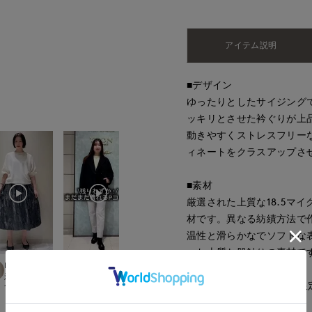
アイテム説明
■デザイン
ゆったりとしたサイジング
ッキリとさせた衿ぐりが上
動きやすくストレスフリー
ィネートをクラスアップさ
■素材
厳選された上質な18.5マ
材です。異なる紡績方法で
温性と滑らかなでソフトな
った上質な肌触りの素材で
kuro
mizuki
とがわ
yoshi
新宿伊勢丹SUPERIOR CLOSET
札幌丸井今井SUPERIOR CLOSET
pt./INED
上本町近鉄SUPERIORCLOSET
博多大丸7-IDconc
※ピンク・グレーはWEB限
165
cm
157
cm
163
cm
155
cm