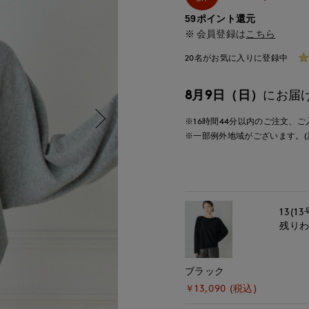
59ポイント還元
会員登録は
こちら
20名がお気に入りに登録中
8月9日（日）
にお届
※16時間
44分
以内
のご注文、ご
※一部例外地域がございます。(
13(13
残り
ブラック
￥13,090 (税込)