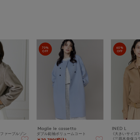
70%
60%
OFF
OFF
Maglie le cassetto
INED L
コファーブルゾン
ダブル釦袖ボリュームコート
《大きいサイズ
《三尋木奈保コラボ
￥20,790(税込)