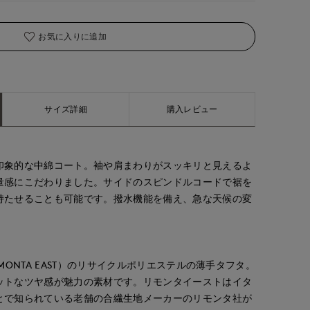
お気に入りに追加
サイズ詳細
購入レビュー
印象的な中綿コート。袖や肩まわりがスッキリと見えるよ
量感にこだわりました。サイドのスピンドルコードで裾を
持たせることも可能です。撥水機能を備え、急な天候の変
MONTA EAST）のリサイクルポリエステルの薄手タフタ。
ットなツヤ感が魅力の素材です。リモンタイーストはイタ
とで知られている老舗の合繊生地メーカーのリモンタ社が