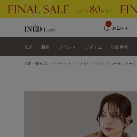
2
お知らせ
TOP
新着
ブランド
アイテム
詳細検索
TOP
INED L
ジャケット
《大きいサイズ》ショールカラーミ