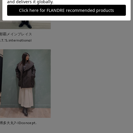
那覇メインプレイス
I.T.'S.international
博多大丸7-IDconcept.