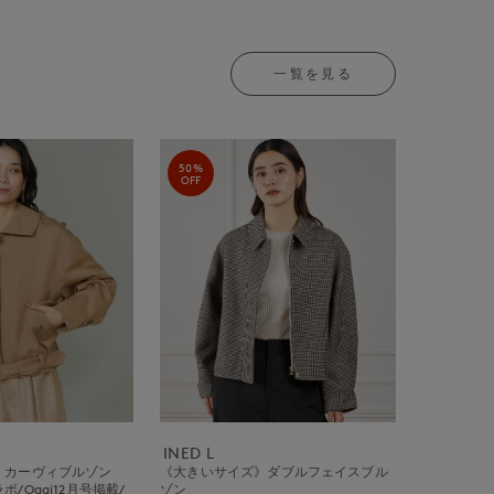
一覧を見る
50%
OFF
INED L
》カーヴィブルゾン
《大きいサイズ》ダブルフェイスブル
/Oggi12月号掲載/
ゾン