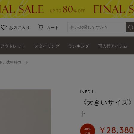
お気に入り
カート
アウトレット
スタイリング
ランキング
再入荷アイテム
ドル丈中綿コート
INED L
《大きいサイズ
ト
￥28,38
40%
OFF