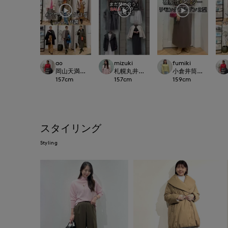
ao
mizuki
fumiki
岡山天満屋SUPERIORCLOSET
札幌丸井今井SUPERIOR CLOSET
小倉井筒屋SUPERIOR
157
cm
157
cm
159
cm
スタイリング
Styling