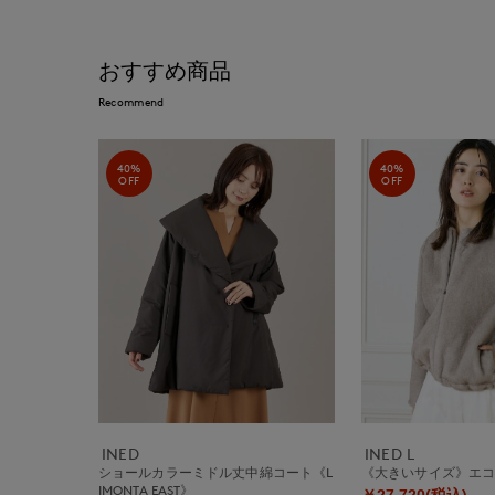
おすすめ商品
Recommend
40%
40%
OFF
OFF
INED
INED L
ショールカラーミドル丈中綿コート《L
《大きいサイズ》エ
IMONTA EAST》
￥27,720(税込)