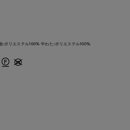
ERI
ERI
tanaka
CLOSET
函館丸井今井INED
函館丸井今井INED
岡山天満屋SUPERIORCLOSET
地:ポリエステル100% 中わた:ポリエステル100%
158
cm
158
cm
170
cm