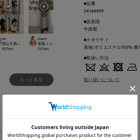
■品番
54144809
■原産国
中国製
ao
kaori
yoshi
Jinda
■クオリティ
 CLOSET
岡山天満屋SUPERIORCLOSET
那覇メインプレイスI.T.'S.international
博多大丸7-IDconcept.
広島三越SUPERIOR
表地:ポリエステル100% 裏
157
cm
157
cm
155
cm
170
cm
■取扱い方法
取り扱いについて
もっと見る