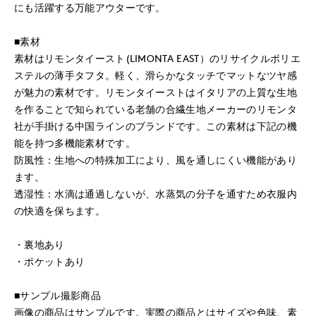
にも活躍する万能アウターです。
■素材
素材はリモンタイースト(LIMONTA EAST）のリサイクルポリエ
ステルの薄手タフタ。軽く、滑らかなタッチでマットなツヤ感
が魅力の素材です。リモンタイーストはイタリアの上質な生地
を作ることで知られている老舗の合繊生地メーカーのリモンタ
社が手掛ける中国ラインのブランドです。この素材は下記の機
能を持つ多機能素材です。
防風性：生地への特殊加工により、風を通しにくい機能があり
ます。
透湿性：水滴は通過しないが、水蒸気の分子を通すため衣服内
の快適を保ちます。
・裏地あり
・ポケットあり
■サンプル撮影商品
画像の商品はサンプルです。実際の商品とはサイズや色味、素