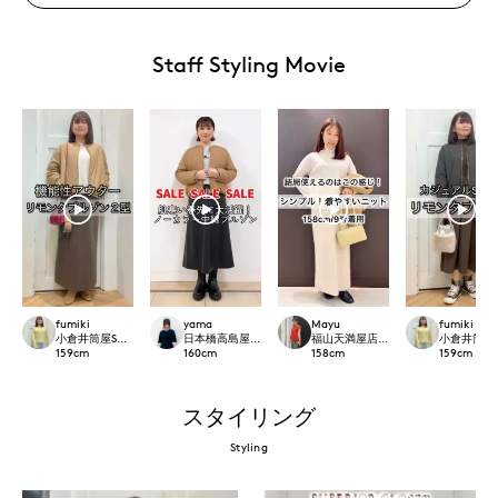
Staff Styling Movie
fumiki
yama
Mayu
fumiki
小倉井筒屋SUPERIOR CLOSET
日本橋高島屋SC SUPERIOR CLOSET
福山天満屋店INED/7-IDconcept./Mag
小倉井筒屋SU
159
cm
160
cm
158
cm
159
cm
スタイリング
Styling