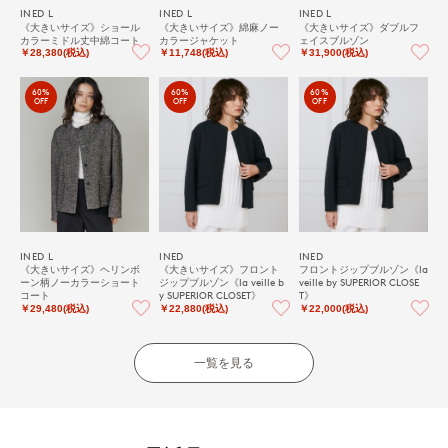
INED L
INED L
INED L
《大きいサイズ》ショール
《大きいサイズ》綿麻ノー
《大きいサイズ》ダブルフ
カラーミドル丈中綿コート
カラージャケット
ェイスブルゾン
￥28,380(税込)
￥11,748(税込)
￥31,900(税込)
60%
60%
60%
OFF
OFF
OFF
INED L
INED
INED
《大きいサイズ》ヘリンボ
《大きいサイズ》フロント
フロントジップブルゾン《la
ーン柄ノーカラーショート
ジップブルゾン《la veille b
veille by SUPERIOR CLOSE
コート
y SUPERIOR CLOSET》
T》
￥29,480(税込)
￥22,880(税込)
￥22,000(税込)
一覧を見る