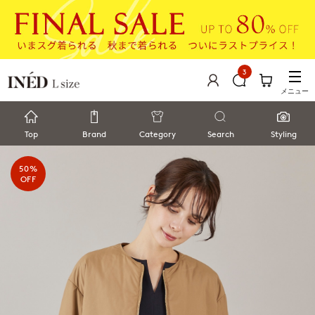
3
メニュー
Top
Brand
Category
Search
Styling
50%
OFF