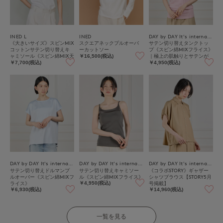
INED L
INED
DAY by DAY It's international
《大きいサイズ》スビンMIX
スクエアネックプルオーバ
サテン切り替えタンクトッ
コットンサテン切り替えキ
ーカットソー
プ《スビン綿MIXフライス》
ャミソール《スビン綿MIX天
｜極上の肌触りとサテンが
￥16,500(税込)
竺/A-GIRL’S 》
映える上品インナー
￥7,700(税込)
￥4,950(税込)
DAY by DAY It's international
DAY by DAY It's international
DAY by DAY It's international
サテン切り替えドルマンプ
サテン切り替えキャミソー
《コラボSTORY》ギャザー
ルオーバー《スビン綿MIXフ
ル《スビン綿MIXフライス》
シャツブラウス【STORY5月
ライス》
号掲載】
￥4,950(税込)
￥6,930(税込)
￥14,960(税込)
一覧を見る