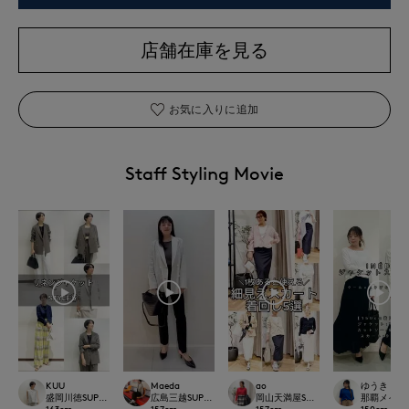
店舗在庫を見る
お気に入りに追加
Staff Styling Movie
KUU
Maeda
ao
ゆうき
盛岡川徳SUPERIOR CLOSET
広島三越SUPERIORCLOSET
岡山天満屋SUPERIORCLOSET
那覇メインプレイ
163
cm
157
cm
157
cm
150
cm