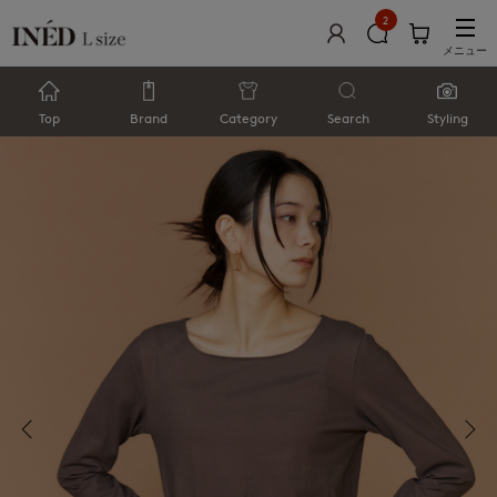
2
メニュー
Top
Brand
Category
Search
Styling