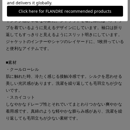
デコルテラインをきれいに見せる、丸みのあるラインが美しい
スクエアネックのプルオーバー。ほどよく体にフィットするサ
イジング感が華奢な印象に。ジャケットを着た際にはベアトッ
プを着ているように見えるデザインにしています。袖口は折り
返してもすっきりと見えるようにスリット明きにしています。
ジャケットのインナーやシャツのレイヤードに、1枚持っている
と便利なアイテムです。
■素材
・クールローレル
肌に触れた時、冷たく感じる接触冷感です。シルクを思わせる
美しい光沢感があります。洗濯を繰り返しても毛羽立ちが少な
いです。
・スカイコット
しなやかなドレープ性とそれでいてまとわりつかない爽やかな
着用感です。真綿のような軽やかな膨らみ感があり、洗濯を繰
り返しても毛羽立ちが少ない素材です。