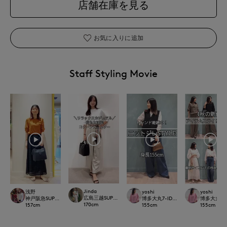
店舗在庫を見る
お気に入りに追加
Staff Styling Movie
Jinda
浅野
yoshi
yoshi
広島三越SUPERIORCLOSET
神戸阪急SUPERIORCLOSET
博多大丸7-IDconcept.
博多大丸7-ID
170
cm
157
cm
155
cm
155
cm