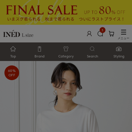
3
メニュー
Top
Brand
Category
Search
Styling
60%
OFF