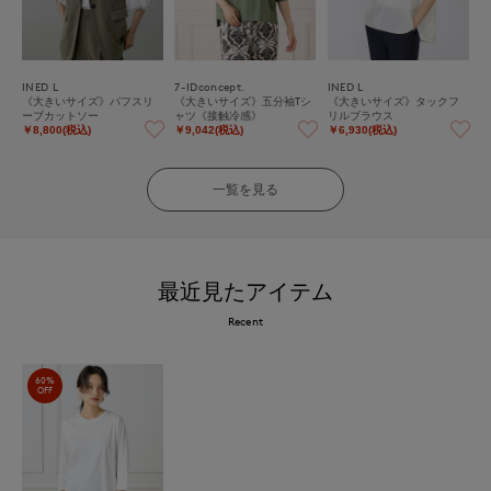
INED L
7-IDconcept.
INED L
《大きいサイズ》パフスリ
《大きいサイズ》五分袖Tシ
《大きいサイズ》タックフ
ーブカットソー
ャツ《接触冷感》
リルブラウス
￥8,800(税込)
￥9,042(税込)
￥6,930(税込)
一覧を見る
最近見たアイテム
Recent
60%
OFF