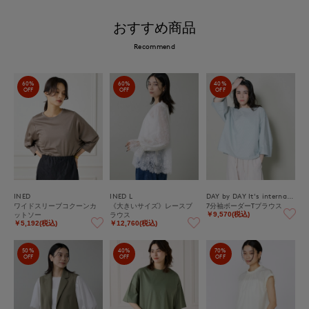
おすすめ商品
Recommend
60%
60%
40%
OFF
OFF
OFF
INED
INED L
DAY by DAY It's international
ワイドスリーブコクーンカ
《大きいサイズ》レースブ
7分袖ボーダーTブラウス
ットソー
ラウス
￥9,570(税込)
￥5,192(税込)
￥12,760(税込)
50%
40%
70%
OFF
OFF
OFF