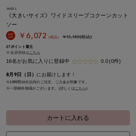
INED L
《大きいサイズ》ワイドスリーブコクーンカット
ソー
￥6,072
60%
￥15,180(税込)
(税込)
OFF
27ポイント還元
会員登録は
こちら
16名がお気に入りに登録中
0.0
(0件)
8月9日（日）
にお届けします！
※23時間
26分
以内
のご注文、ご入金が対象です。
※一部例外地域がございます。(詳しくは
こちら
)
カートに入れる