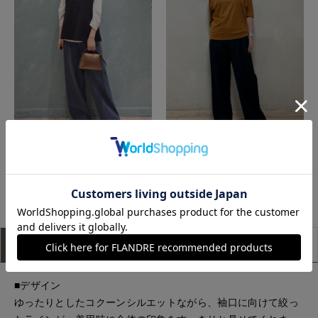
博多大丸7-IDconcept.
たまプラーザ東急I.T.'S.international
もっと見る
アイテム説明
サイズ詳細
購入レビュー
■デザイン
ゆったりとしたコクーンシルエットながら、袖口に向けて絞っ