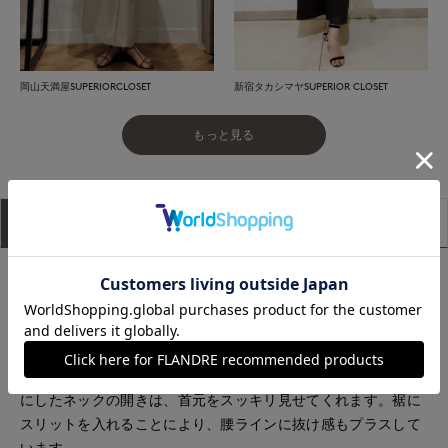
岡山天満屋SUPERIORCLOSET
新宿タカシマヤSUPERIOR CLOSET
もっと見る
アイテム説明
サイズ詳細
購入レビュー
■デザイン
艶のあるコットン生地でお作りした、様々なシーンで活躍して
くれるTシャツ。袖丈は程良い長さにしているので、腕を出し
たくないときにも重宝します。スタンダードなデザインです
が、大人っぽく落ち着いた印象で着られる1着。鎖骨に沿うよう
にしたネックの開きは、首元をスッキリ見せてくれます。裾に
スリットを入れることにより、腰ラインに抜け感もプラスして
います。