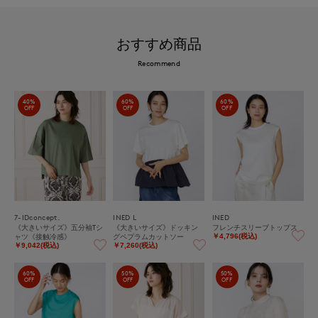
おすすめ商品
Recommend
40%
60%
60%
OFF
OFF
OFF
7-IDconcept.
INED L
INED
《大きいサイズ》五分袖Tシ
《大きいサイズ》ドッキン
フレンチスリーブトップス
ャツ《接触冷感》
グペプラムカットソー
￥4,796(税込)
￥9,042(税込)
￥7,260(税込)
60%
50%
50%
OFF
OFF
OFF