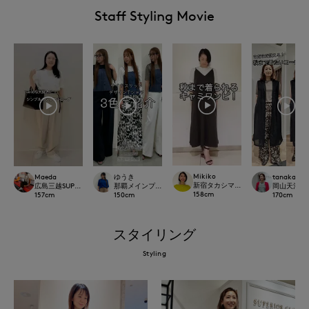
Staff Styling Movie
Mikiko
Maeda
ゆうき
tanaka
新宿タカシマヤSUPERIOR CLOSET
広島三越SUPERIORCLOSET
那覇メインプレイスI.T.'S.international
岡山天満屋SU
158
cm
157
cm
150
cm
170
cm
スタイリング
Styling