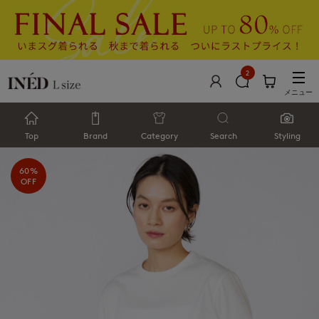
2
メニュー
Top
Brand
Category
Search
Styling
60%
OFF