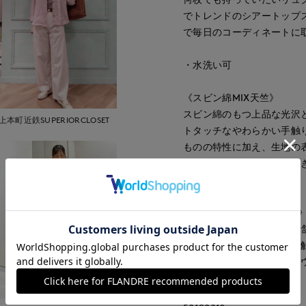
でトレンドのシアートップ
で毎日のコーディネートに
・水洗い可
《スビン綿MIX天竺》
スビン綿のもつ上品な光沢
上本町近鉄SUPERIORCLOSET
トタッチなやわらかい手触
ものの特性に加え、生地の
で、やさしい肌触りが長続
テムです。
《A-GIRL’S/エイガールズ 
和歌山で75年以上続く、老舗
ズ）。究極の軽やかさ、肌触り
グジュアリーなカジュアル
■品番