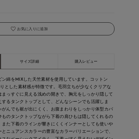
お気に入りに追加
kuro
とがわ
Mikiko
サイズ詳細
購入レビュー
新宿伊勢丹SUPERIOR CLOSET
上本町近鉄SUPERIORCLOSET
新宿タカシマヤSUPERIOR CLOSET
165
cm
163
cm
158
cm
ビン綿をMIXした天竺素材を使用しています。コットン
とりとした素材感が特徴です。毛羽立ちが少なくクリアな
はまっすぐに見える浅めの開きで、胸元をしっかり隠して
えするタンクトップとして、どんなシーンでも活躍しま
ゃがんでも裾が出にくく、お腹まわりをしっかり体型カバ
ひものタンクトップながら下着の肩ひもは隠してくれるの
。また下着のラインが響きにくくインナーとしても使いや
ーとニュアンスカラーの豊富なカラーバリエーションで、
クスなベーシックアイテム。下着っぽく見えないデザイン