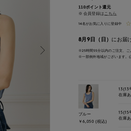
110ポイント還元
会員登録は
こちら
14名がお気に入りに登録中
8月9日（日）
にお届
※25時間
55分
以内
のご注文、ご
※一部例外地域がございます。(
13(13
在庫
15(15
ブルー
在庫
￥6,050 (税込)