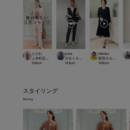
とがわ
kote
Mikiko
上本町近鉄SUPERIORCLOSET
大分トキハINED
新宿タカシマヤSUPERI
163
cm
153
cm
158
cm
スタイリング
Styling