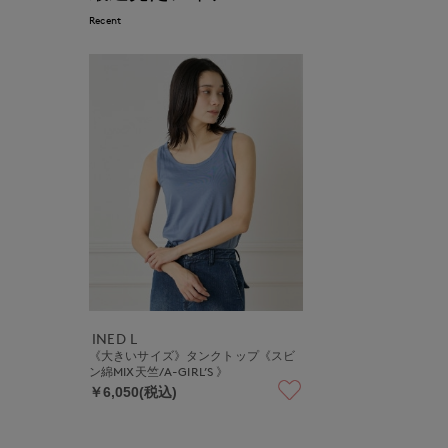
Recent
INED L
《大きいサイズ》タンクトップ《スビ
ン綿MIX天竺/A-GIRL’S 》
￥6,050(税込)