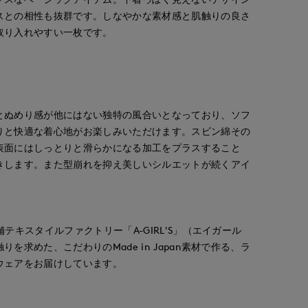
スとの相性も抜群です。しなやかな素材感と肌触りの良さ
取り入れやすい一枚です。
とぬめり感が他にはない独特の風合いとなっており、ソフ
りと快適な着心地がお楽しみいただけます。スビン綿その
表面にはしっとりと滑らかになる加工をプラスすること
きします。また型崩れを抑え美しいシルエットが続くアイ
》
テキスタイルファクトリー「A-GIRL'S」（エイガール
を求めた、こだわりのMade in Japan素材で作る、ラ
ウェアをお届けしています。