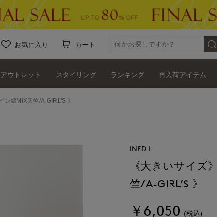
お気に入り
カート
アウトレット
スタイリング
ランキング
再入荷アイテム
MIX天竺/A-GIRL’S 》
INED L
《大きいサイズ》
竺/A-GIRL’S 》
￥6,050
(税込)