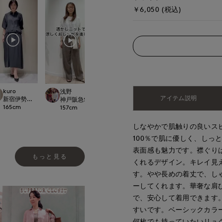
￥6,050 (税込)
kuro
浅野
とがわ
hamamoto
アイテム説明
新宿伊勢丹SUPERIOR CLOSET
OR CLOSET
神戸阪急SUPERIORCLOSET
上本町近鉄SUPERIORCLOSET
大宮そごうINED
165
cm
157
cm
163
cm
156
cm
しなやかで肌触りの良いス
100％で肌に優しく、しっ
表面感も魅力です。襟ぐり
もっと見る
くれるデザイン。キレイ見
す。やや長めの着丈で、し
ーしてくれます。華奢な肩
で、安心して着用できます
すいです。ベーシックカラ
何枚でも持っていたいリュ