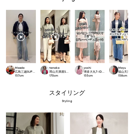
Maeda
tanaka
yoshi
Mayu
広島三越SUPERIORCLOSET
岡山天満屋SUPERIORCLOSET
博多大丸7-IDconcept.
福山天満屋店IN
157
cm
170
cm
155
cm
158
cm
スタイリング
Styling