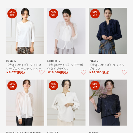
60%
60%
50%
OFF
OFF
OFF
INED L
Maglie L
INED L
《大きいサイズ》ワイドス
《大きいサイズ》シアーボ
《大きいサイズ》ラッフル
リーブコクーンカットソー
ウタイブラウス
ブラウス
￥6,072(税込)
￥10,560(税込)
￥14,300(税込)
60%
60%
50%
OFF
OFF
OFF
DAY by DAY It's international
OUTLET
Maglie L