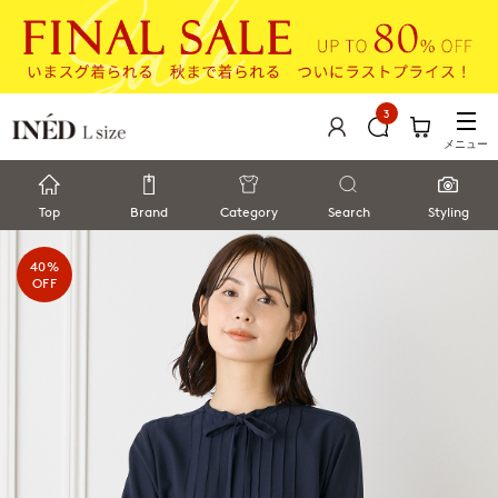
3
メニュー
Top
Brand
Category
Search
Styling
40%
OFF