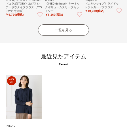
《コラボSTORY》2WAY シ
《INED de base》キーネッ
《大きいサイズ》ラメドッ
アーボウタイブラウス【STO
クボリュームスリーブカッ
トジャガードブラウス
RY9月号掲載】
トソー
￥19,250(税込)
￥5,720(税込)
￥6,160(税込)
一覧を見る
最近見たアイテム
Recent
40%
OFF
INED L