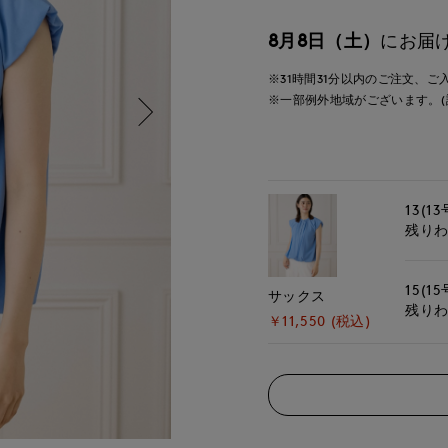
8月8日（土）
にお届
※31時間
31分
以内
のご注文、ご
※一部例外地域がございます。(
13(13
残り
15(15
サックス
残り
￥11,550 (税込)