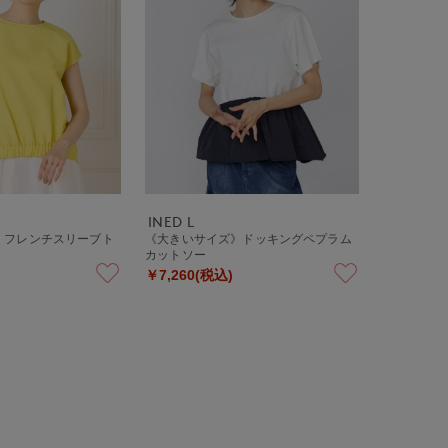
INED L
》フレンチスリーブト
《大きいサイズ》ドッキングペプラム
カットソー
￥7,260(税込)