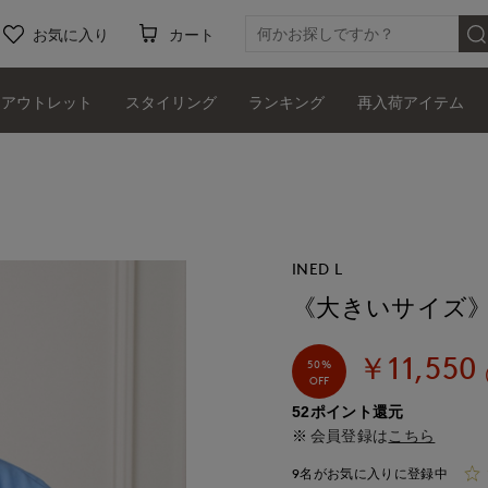
お気に入り
カート
アウトレット
スタイリング
ランキング
再入荷アイテム
INED L
《大きいサイズ
￥11,550
50%
OFF
52ポイント還元
会員登録は
こちら
9名がお気に入りに登録中