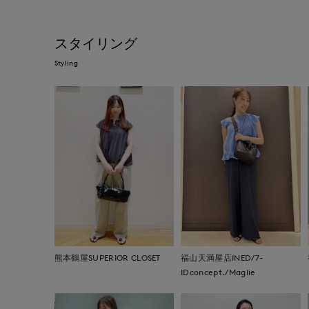
スタイリング
Styling
熊本鶴屋SUPERIOR CLOSET
福山天満屋店INED/7-
IDconcept./Maglie