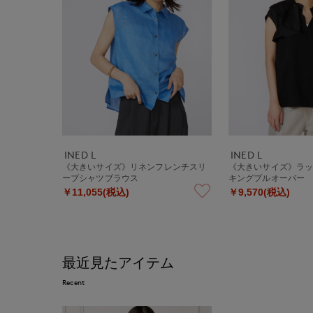
INED L
INED L
《大きいサイズ》リネンフレンチスリ
《大きいサイズ》ラ
ーブシャツブラウス
キングプルオーバー
￥11,055(税込)
￥9,570(税込)
最近見たアイテム
Recent