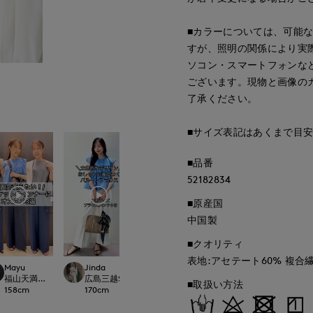
■カラーについては、可能
すが、照明の関係により実
ソコン・スマートフォンな
ございます。現物と画像の
了承ください。
■サイズ表記はあくまで目
■品番
52182834
■原産国
中国製
■クオリティ
表地:アセテート60% 複合繊
Mayu
Jinda
yama
ゆうき
LOSET
福山天満屋店INED/7-IDconcept./Maglie
広島三越SUPERIORCLOSET
日本橋高島屋SC SUPERIOR CLOSET
那覇メインプレイスI.T.
■取扱い方法
158
cm
170
cm
160
cm
150
cm