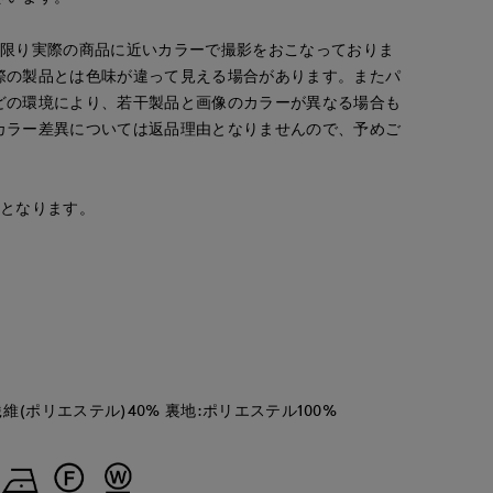
な限り実際の商品に近いカラーで撮影をおこなっておりま
際の製品とは色味が違って見える場合があります。またパ
どの環境により、若干製品と画像のカラーが異なる場合も
カラー差異については返品理由となりませんので、予めご
安となります。
維(ポリエステル)40% 裏地:ポリエステル100%
かくた
浅野
長崎浜屋I.T.'S. international/7-IDconcept.
'S.international
神戸阪急SUPERIORCLOSET
167
cm
157
cm