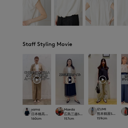
Staff Styling Movie
IZUMI
yama
Maeda
熊本鶴屋SUPERIOR C
日本橋高島屋SC SUPERIOR CLOSET
広島三越SUPERIORCLOSET
159
cm
160
cm
157
cm