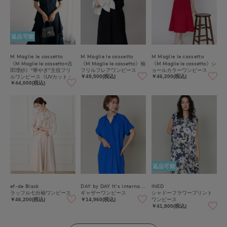
返品可能
M Maglie le cassetto
M Maglie le cassetto
M Maglie le cassetto
《M Maglie le cassetto×吉
《M Maglie le cassetto》袖
《M Maglie le cassetto》シ
田理紗》“華やぎ”主役フリ
フリルフレアワンピース
ョールカラーワンピース
ルワンピース《UVカット・
￥49,500(税込)
￥46,200(税込)
吸水速乾》
￥44,000(税込)
返品可能
ef-de Black
DAY by DAY It's international
INED
ラッフル七分袖ワンピース
ギャザーワンピース
シャドーフラワープリント
ワンピース
￥46,200(税込)
￥14,960(税込)
￥41,800(税込)