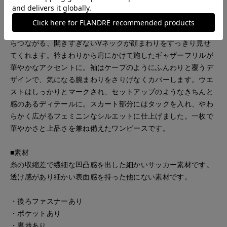
ネイビー地にホワイトとイエローの華奢な小花柄をあしらった
プリントワンピース。透け感のある繊細なサッカー素材で、軽
やかで涼しげな表情に仕上げました。小さなスタンドカラーか
らつながる、開きすぎないVネックが顔まわりをすっきり見せ
てくれます。衿まわりから肩にかけて施したギャザーフリルが
華やかなアクセントに。袖はケープのようにふんわりと覆うデ
ザインで、気になる腕まわりをさりげなくカバーします。ウエ
ストはしっかりとマークされ、セットアップのようなきちんと
感のあるディテールに。スカート部分にはタックを入れ、やわ
らかく広がるフェミニンなシルエットに仕上げました。一枚で
華やかさと上品さを兼ね備えたワンピースです。
■素材
糸の収縮差で繊細な凹凸感を出した細かいサッカー素材です。
透け感があり細かい表面感を持った他にない素材です。
・後ろファスナーあり
・ポケットあり
・裏地あり