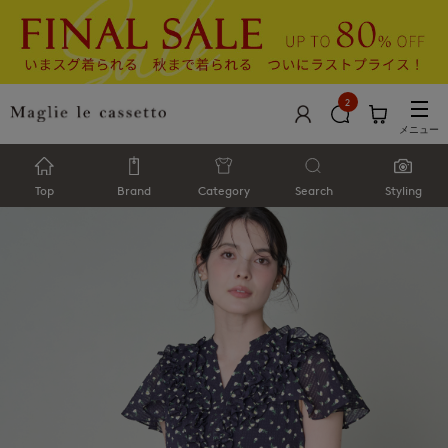
2
メニュー
Top
Brand
Category
Search
Styling