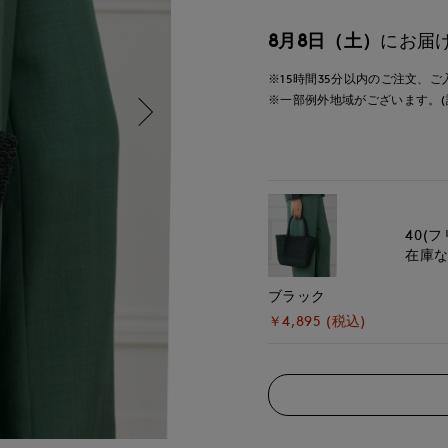
8月8日（土）
にお届
※15時間
35分
以内
のご注文、ご
※一部例外地域がございます。(
40(フ
在庫
ブラック
￥4,895 (税込)