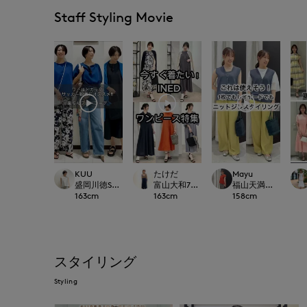
Staff Styling Movie
KUU
たけだ
Mayu
盛岡川徳SUPERIOR CLOSET
富山大和7-IDconcept.
福山天満屋店INED/7-I
163
cm
163
cm
158
cm
スタイリング
Styling