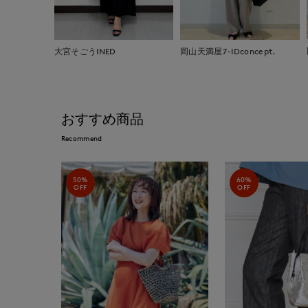
大宮そごうINED
岡山天満屋7-IDconcept.
おすすめ商品
Recommend
50%
60%
OFF
OFF