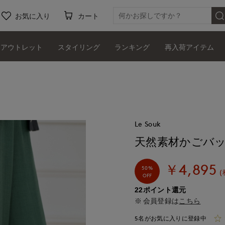
お気に入り
カート
アウトレット
スタイリング
ランキング
再入荷アイテム
Le Souk
天然素材かごバッグ
￥4,895
50%
(
OFF
22ポイント還元
会員登録は
こちら
5名がお気に入りに登録中