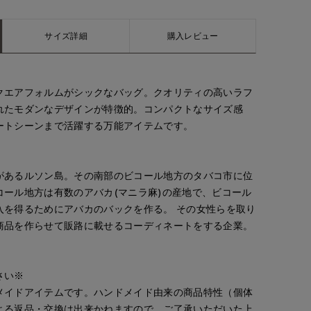
サイズ詳細
購入レビュー
クエアフォルムがシックなバッグ。クオリティの高いラフ
れたモダンなデザインが特徴的。コンパクトなサイズ感
ートシーンまで活躍する万能アイテムです。
があるルソン島。その南部のビコール地方のタバコ市に位
コール地方は有数のアバカ(マニラ麻)の産地で、ビコール
入を得るためにアバカのバックを作る。 その女性らを取り
商品を作らせて販路に載せるコーディネートをする企業。
さい※
メイドアイテムです。ハンドメイド由来の商品特性（個体
よる返品・交換は出来かねますので、ご了承いただいた上