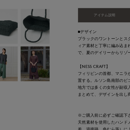
アイテム説明
■デザイン
ブラックのワントーンとス
ィア素材と丁寧に編み込ま
で、夏のデイリーからリゾ
【NESS CRAFT】
フィリピンの首都、マニラ
置する。ルソン島南部のビ
地方では多くの女性が副収
まとめて、デザインを出し
※ご購入前に必ずご確認下
天然素材を使用したハンド
差、溶接跡、色むら等）に