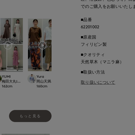
でのご購入をお願いいたし
■品番
62201002
■原産国
フィリピン製
■クオリティ
天然草木（マニラ麻）
■取扱い方法
YUMI
Yura
kawahi
yoshi
Dconcept./Maglie
梅田大丸INED
岡山天満屋7-IDconcept.
岡山天満屋7-IDconcept.
博多大丸7-IDconc
取り扱いについて
162
cm
160
cm
145
cm
155
cm
もっと見る