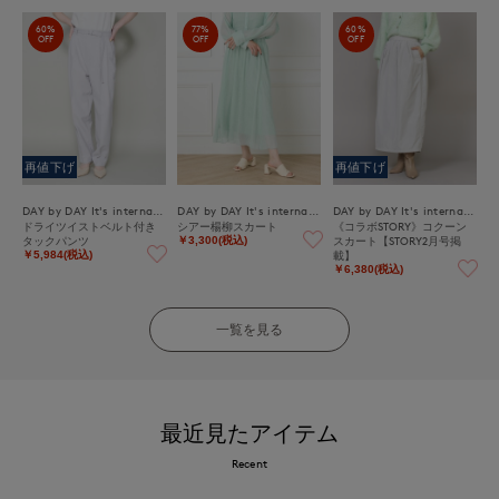
60%
77%
60%
OFF
OFF
OFF
再値下げ
再値下げ
DAY by DAY It's international
DAY by DAY It's international
DAY by DAY It's international
ドライツイストベルト付き
シアー楊柳スカート
《コラボSTORY》コクーン
タックパンツ
スカート【STORY2月号掲
￥3,300(税込)
載】
￥5,984(税込)
￥6,380(税込)
一覧を見る
最近見たアイテム
Recent