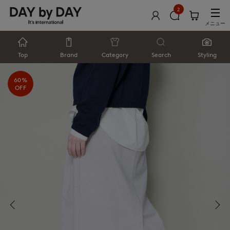
2
メニュー
Top
Brand
Category
Search
Styling
60%
OFF