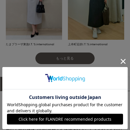
たまプラーザ東急I.T.'S.international
上本町近鉄I.T.'S.international
もっと見る
アイテム説明
サイズ詳細
購入レビュー
■デザイン
深めのタックデザインで立体感を演出したストレートシルエッ
トのスカート。深めに設定したセンターバックのスリットはベ
ント仕様なので肌見えも軽減され、足さばきも楽ちんです。ウ
エスト部分は後ろのみゴムイン仕様なので、トップスインのス