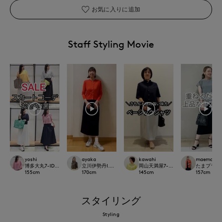
お気に入りに追加
Staff Styling Movie
yoshi
ayaka
kawahi
maemae
博多大丸7-IDconcept.
立川伊勢丹I.T.'S.international
岡山天満屋7-IDconcept.
たまプラーザ東急
155
cm
170
cm
145
cm
157
cm
スタイリング
Styling