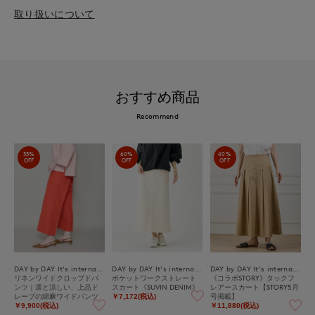
取り扱いについて
おすすめ商品
Recommend
33%
60%
40%
OFF
OFF
OFF
DAY by DAY It's international
DAY by DAY It's international
DAY by DAY It's international
リネンワイドクロップドパ
ポケットワークストレート
《コラボSTORY》タックフ
ンツ｜凛と涼しい、上品ド
スカート《SUVIN DENIM》
レアースカート【STORY5月
レープの綿麻ワイドパンツ
号掲載】
￥7,172(税込)
￥9,900(税込)
￥11,880(税込)