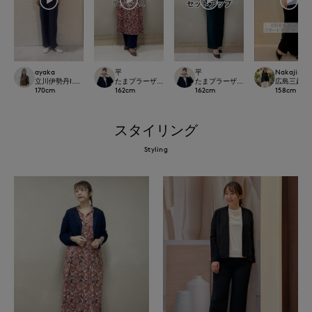
ayaka
平
平
Nakajima
立川伊勢丹I.T.'S.international
たまプラーザ東急I.T.'S.international
たまプラーザ東急I.T.'S.international
広島三越I.T.'
170
cm
162
cm
162
cm
158
cm
スタイリング
Styling