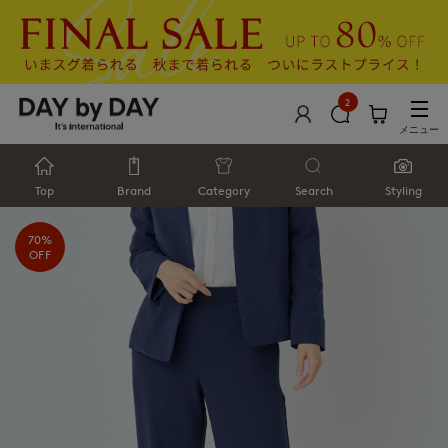
2
メニュー
Top
Brand
Category
Search
Styling
70%
OFF