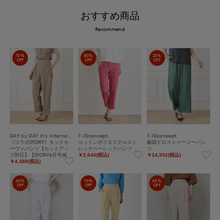
おすすめ商品
Recommend
70%
80%
25%
OFF
OFF
OFF
DAY by DAY It's international
7-IDconcept.
7-IDconcept.
《コラボSTORY》タックカ
コットンポリエステルスト
麻調ドロストイージーパン
ーヴィパンツ【セットアッ
レッチベーシックパンツ
ツ
プ対応】【STORY6月号掲
￥2,640(税込)
￥14,932(税込)
載】
￥4,488(税込)
60%
70%
60%
OFF
OFF
OFF