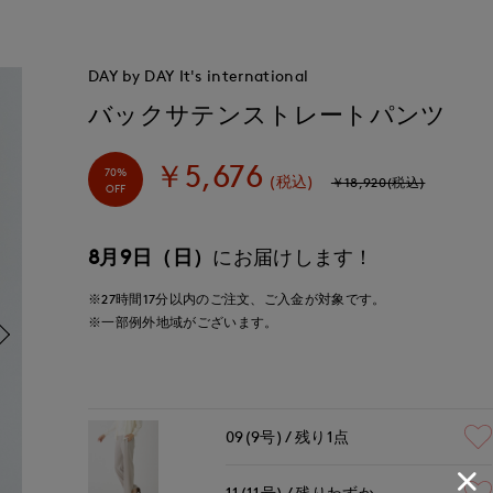
DAY by DAY It's international
バックサテンストレートパンツ
￥5,676
70%
(税込)
￥18,920(税込)
OFF
8月9日（日）
にお届けします！
※27時間
17分
以内
のご注文、ご入金が対象です。
※一部例外地域がございます。
09(9号)
残り1点
11(11号)
残りわずか