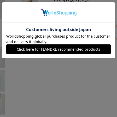
ベージュ
￥5,676 (税込)
モデル身長:168cm
着用サイズ:09(M)
09(9号)
在庫あり
11(11号)
残りわずか
ネイビー
￥5,676 (税込)