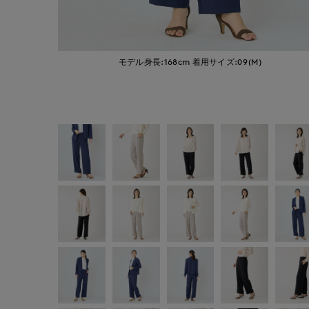
モデル身長:168cm
着用サイズ:09(M)