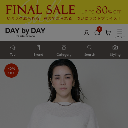
2
メニュー
Top
Brand
Category
Search
Styling
40%
OFF