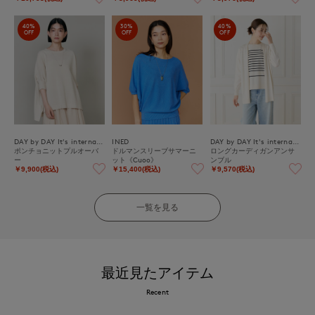
40%
30%
40%
OFF
OFF
OFF
DAY by DAY It's international
INED
DAY by DAY It's international
ポンチョニットプルオーバ
ドルマンスリーブサマーニ
ロングカーディガンアンサ
ー
ット《Cuoo》
ンブル
￥9,900(税込)
￥15,400(税込)
￥9,570(税込)
一覧を見る
最近見たアイテム
Recent