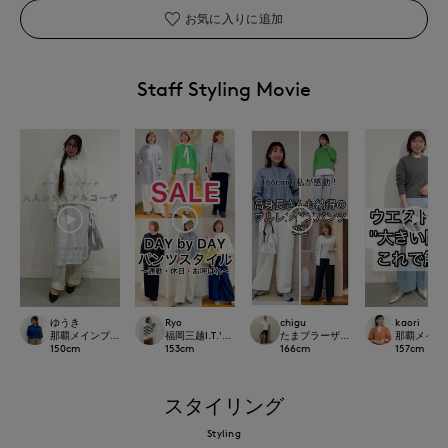
お気に入りに追加
Staff Styling Movie
ゆうき
Ryo
chigu
kaori
那覇メインプレイスI.T.'S.international
福岡三越I.T.'S.international
たまプラーザ東急I.T.'S.international
那覇メインプレイ
150
cm
153
cm
166
cm
157
cm
スタイリング
Styling