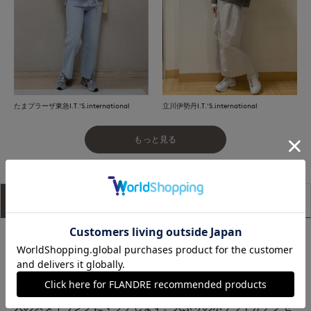
たまプラーザ東急I.T.'S.international
立川伊勢丹I.T.'S.international
もっと見る
アイテム説明
サイズ詳細
購入レビュー
■デザイン
リラクシーなサイジングでさらっと着るだけでこなれ感を演出
するニットプルオーバー。くるんとカールしてラフに仕上げた
ポケット口と裾・袖口は抜け感があり程よいカジュアルさが大
人のスタイリングにマッチします。大ぶりのポケットがアクセ