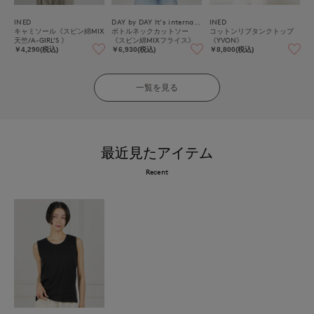
INED
DAY by DAY It's international
INED
キャミソール《スビン綿MIX
ボトルネックカットソー
コットンリブタンクトップ
天竺/A-GIRL’S 》
《スビン綿MIXフライス》
《YVON》
￥4,290(税込)
￥6,930(税込)
￥8,800(税込)
一覧を見る
最近見たアイテム
Recent