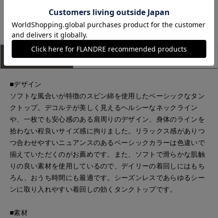
もっと見る
アイテム説明
サイズ詳細
購入レビュー
■デザイン
ソフトな風合いが特徴のスビン綿を使用したベーシックなタン
クトップ。デコルテが美しく見えるヘルシーなネックライン
や、一枚でも安心感のある肩周りのデザイン、身体のラインを
拾わない程良いサイズ感に拘りました。リラックス感がありつ
つ合わせやすいニュアンスのあるベーシックカラーは色違いで
揃えていただくのがお薦めです。また、ソフトで滑らかな肌触
りの良い素材を使用しているので、デイリーの着回しにはもち
ろん、おうち時間にも最適です。シーズンレスであらゆるシー
ンに取り入れやすい着回しの効くタンクトップです。
■素材