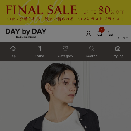
3
メニュー
Top
Brand
Category
Search
Styling