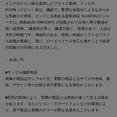
インドのスビン綿を使用したフライス素材。インドの
SUVIN（スビン）綿は、繊細で、豊潤な油脂分によるなめらか
な肌触りが特長。インドに元来ある超長綿花 SUJATHA(スジャ
ータ)と 海島綿(St.VINCENT) が交配されて出来た希少価値が
高い超長綿。 繊維長が長く、繊度が細く、強度があり、上品な
光沢が特徴です。伸縮性のある、程良い肉感のソフトなフライ
ス組織の素材に、更に、ローズぺトール加工を施すことで抜群
の肌触りの生地に仕上げました。
・水洗い可
■サンプル撮影商品
画像の商品はサンプルです。実際の商品とはサイズや色味、素
材、デザイン等の仕様が若干変更になる場合がございます。
■照明の関係により、実際の製品とは色味が違って見える場合
があります。またパソコン・スマートフォンなどの環境によ
り、若干製品と画像のカラーが異なる場合もございます。