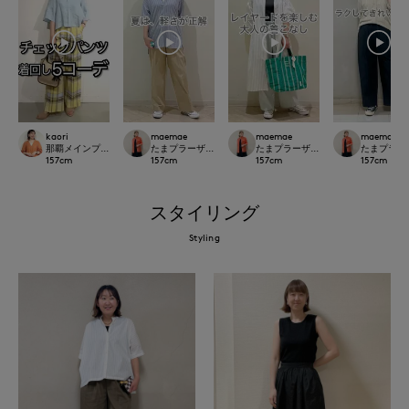
kaori
maemae
maemae
maemae
那覇メインプレイスI.T.'S.international
たまプラーザ東急I.T.'S.international
たまプラーザ東急I.T.'S.international
たまプラーザ東急
157
cm
157
cm
157
cm
157
cm
スタイリング
Styling