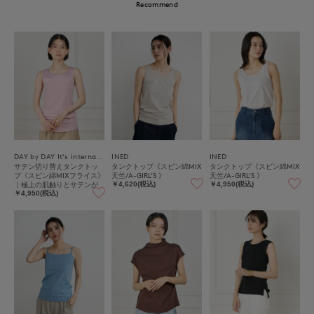
Recommend
DAY by DAY It's international
INED
INED
サテン切り替えタンクトッ
タンクトップ《スビン綿MIX
タンクトップ《スビン綿MIX
プ《スビン綿MIXフライス》
天竺/A-GIRL’S 》
天竺/A-GIRL’S 》
｜極上の肌触りとサテンが
￥4,620(税込)
￥4,950(税込)
映える上品インナー
￥4,950(税込)