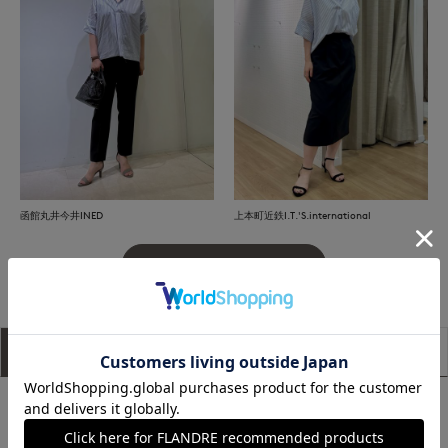
函館丸井今井INED
上本町近鉄I.T.'S.international
もっと見る
アイテム説明
サイズ詳細
購入レビュー
■デザイン
ニュアンスのあるプルオーバーシャツ。抜け感のある襟デザイ