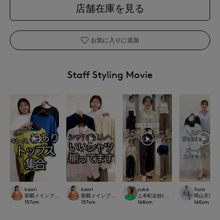
店舗在庫を見る
お気に入りに追加
Staff Styling Movie
kaori
kaori
yuka
Yura
那覇メインプレイスI.T.'S.international
那覇メインプレイスI.T.'S.international
上本町近鉄I.T.'S.international
岡山天満屋7-I
157
cm
157
cm
168
cm
160
cm