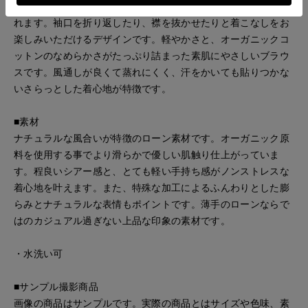
ンや身体が泳ぐシルエットは、スタイルをより華奢に見せてく
れます。袖口を折り返したり、襟を抜かせたりと着こなしをお
楽しみいただけるデザインです。軽やかさと、オーガニックコ
ットンのなめらかさがたっぷり詰まった素肌にやさしいブラウ
スです。風通しが良くて蒸れにくく、汗をかいても貼りつかな
いさらっとした着心地が特徴です。
■素材
ナチュラルな風合いが特徴のローン素材です。オーガニック原
料を使用する事でより滑らかで優しい肌触り仕上がっていま
す。程良いシアー感と、とても軽い手持ち感がノンストレスな
着心地を叶えます。また、特殊な加工によるふんわりとした膨
らみとナチュラルな表情もポイントです。薄手のローンならで
はのカジュアル過ぎない上品な印象の素材です。
・水洗い可
■サンプル撮影商品
画像の商品はサンプルです。実際の商品とはサイズや色味、素