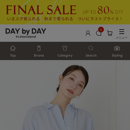
2
メニュー
Top
Brand
Category
Search
Styling