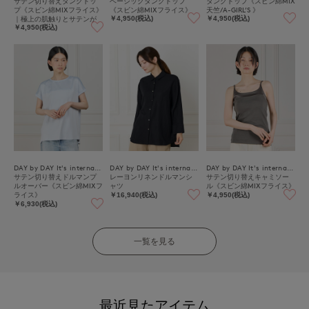
サテン切り替えタンクトッ
ベーシックタンクトップ
タンクトップ《スビン綿MIX
プ《スビン綿MIXフライス》
《スビン綿MIXフライス》
天竺/A-GIRL’S 》
｜極上の肌触りとサテンが
￥4,950(税込)
￥4,950(税込)
映える上品インナー
￥4,950(税込)
DAY by DAY It's international
DAY by DAY It's international
DAY by DAY It's international
サテン切り替えドルマンプ
レーヨンリネンドルマンシ
サテン切り替えキャミソー
ルオーバー《スビン綿MIXフ
ャツ
ル《スビン綿MIXフライス》
ライス》
￥16,940(税込)
￥4,950(税込)
￥6,930(税込)
一覧を見る
最近見たアイテム