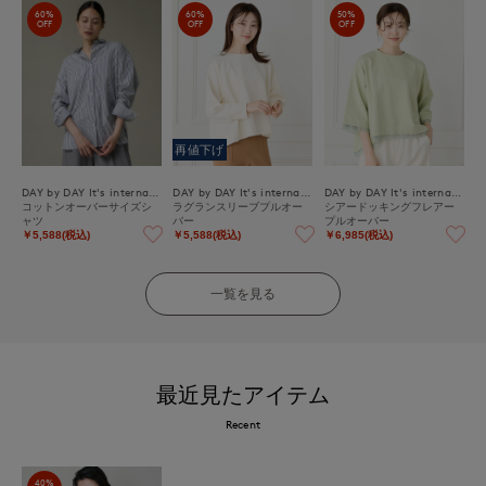
60%
60%
50%
OFF
OFF
OFF
再値下げ
DAY by DAY It's international
DAY by DAY It's international
DAY by DAY It's international
コットンオーバーサイズシ
ラグランスリーブプルオー
シアードッキングフレアー
ャツ
バー
プルオーバー
￥5,588(税込)
￥5,588(税込)
￥6,985(税込)
一覧を見る
最近見たアイテム
Recent
40%