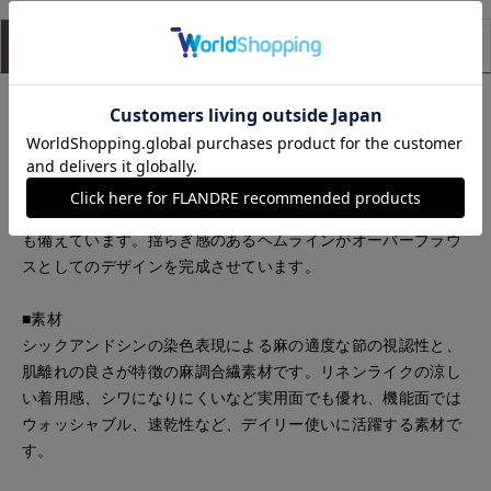
アイテム説明
サイズ詳細
購入レビュー
■デザイン
ルーズなシルエットで仕上げたプルオーバーブラウス。オーバ
ーサイズのカフスやゆったりとしたシルエットでリッチに、七
分袖にする事で軽やかに仕上げました。マチを付けたボートネ
ックはポイントでありながらインナーを見せない着心地の良さ
も備えています。揺らぎ感のあるヘムラインがオーバーブラウ
スとしてのデザインを完成させています。
■素材
シックアンドシンの染色表現による麻の適度な節の視認性と、
肌離れの良さが特徴の麻調合繊素材です。リネンライクの涼し
い着用感、シワになりにくいなど実用面でも優れ、機能面では
ウォッシャブル、速乾性など、デイリー使いに活躍する素材で
す。