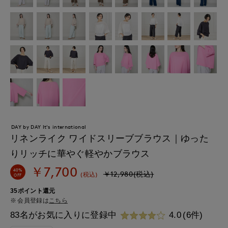
DAY by DAY It's international
リネンライク ワイドスリーブブラウス｜ゆった
りリッチに華やぐ軽やかブラウス
￥7,700
40%
￥12,980(税込)
(税込)
OFF
35ポイント還元
会員登録は
こちら
83名がお気に入りに登録中
4.0
(6件)