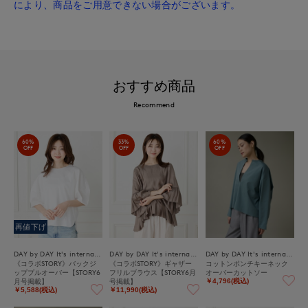
により、商品をご用意できない場合がございます。
おすすめ商品
Recommend
60%
33%
60%
OFF
OFF
OFF
再値下げ
DAY by DAY It's international
DAY by DAY It's international
DAY by DAY It's international
《コラボSTORY》バックジ
《コラボSTORY》ギャザー
コットンポンチキーネック
ッププルオーバー【STORY6
フリルブラウス【STORY6月
オーバーカットソー
月号掲載】
号掲載】
￥4,796(税込)
￥5,588(税込)
￥11,990(税込)