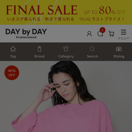
2
メニュー
Top
Brand
Category
Search
Styling
40%
OFF