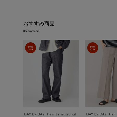
おすすめ商品
Recommend
80%
60%
OFF
OFF
DAY by DAY It's international
DAY by DAY It's i