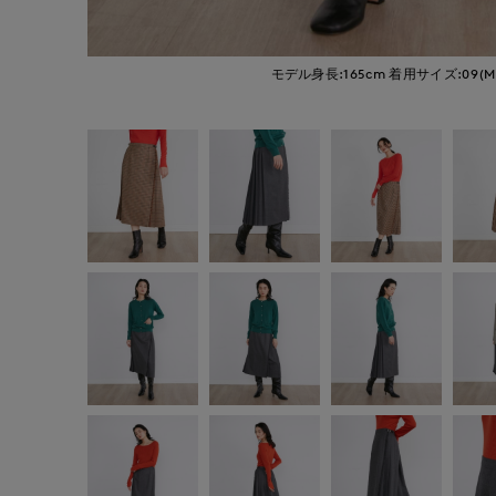
モデル身長:165cm
着用サイズ:09(M