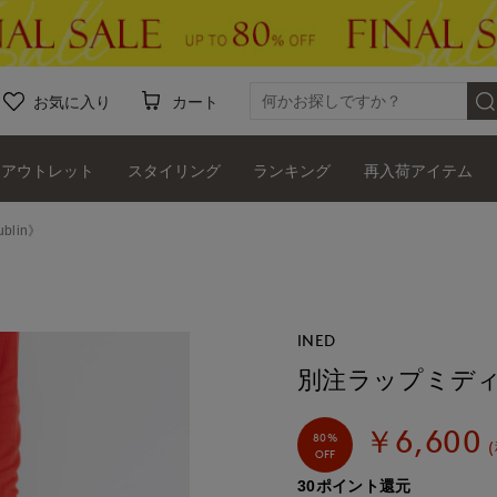
お気に入り
カート
アウトレット
スタイリング
ランキング
再入荷アイテム
blin》
INED
別注ラップミディスカー
￥6,600
80%
OFF
30ポイント還元