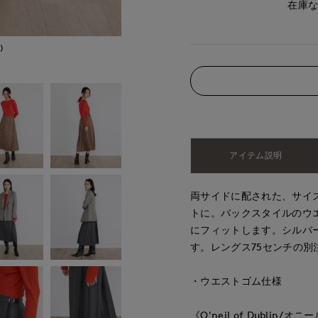
在庫
)
モデル身長:165cm
アイテム説明
両サイドに配された、サイ
トに。バックスタイルのウ
にフィットします。シルバ
す。レングス75センチの別
・ウエストゴム仕様
《O'neil of Dublin/