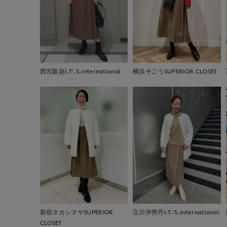
西宮阪急I.T'.S.international
横浜そごうSUPERIOR CLOSET
新宿タカシマヤSUPERIOR
立川伊勢丹I.T.'S.international
CLOSET