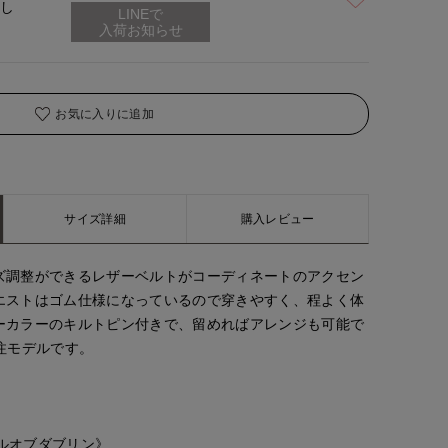
なし
着用サイズ:09(M)
お気に入りに追加
サイズ詳細
購入レビュー
ズ調整ができるレザーベルトがコーディネートのアクセン
エストはゴム仕様になっているので穿きやすく、程よく体
ーカラーのキルトピン付きで、留めればアレンジも可能で
注モデルです。
オニールオブダブリン》