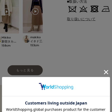
■取扱い方法
取り扱いについて
makiko
Mikiko
Mikiko
yoshi
イネド三井アウトレットパーク多摩南大沢店
新宿タカシマヤSUPE
CLOSET
新宿タカシマヤSUPERIOR CLOSET
博多大丸7-IDconcept.
153
cm
158
cm
158
cm
155
cm
もっと見る