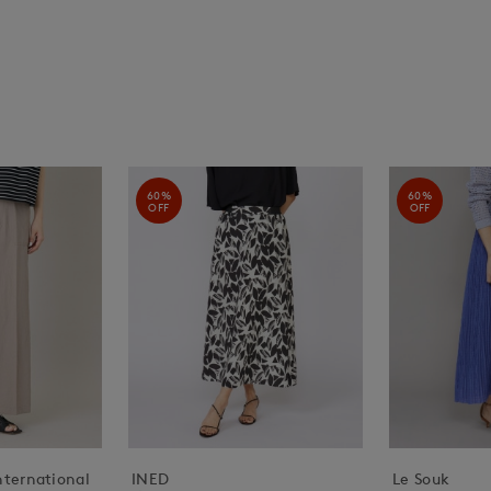
60%
60%
OFF
OFF
nternational
INED
Le Souk