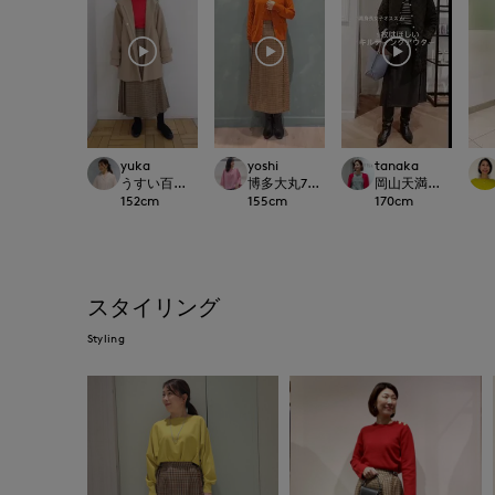
yuka
yoshi
tanaka
うすい百貨店SUPERIOR CLOSET
博多大丸7-IDconcept.
岡山天満屋SUPERIOR
152
cm
155
cm
170
cm
スタイリング
Styling