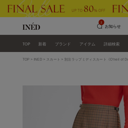
2
お知らせ
TOP
新着
ブランド
アイテム
詳細検索
TOP
INED
スカート
別注ラップミディスカート《O'neil of Du