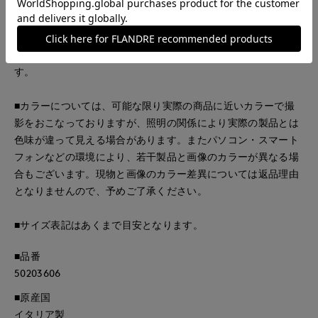
イタリアのシューズブランド。1998年にイタリア・フィレンツ
ェでスタート。オリジナルティ溢れるデザインで数々のヒット
商品を生み出しています。抜群の履き心地とデザイン性の高
さ、カジュアルからエレガントなシューズまで取り揃えていま
す。
■カラーについては、可能な限り実際の商品に近いカラーで撮
影をおこなっておりますが、照明の関係により実際の製品とは
色味が違って見える場合があります。またパソコン・スマート
フォンなどの環境により、若干製品と画像のカラーが異なる場
合もございます。現物と画像のカラー差異については返品理由
となりませんので、予めご了承ください。
■サイズ表記はあくまで目安となります。
■品番
50203606
■原産国
イタリア製