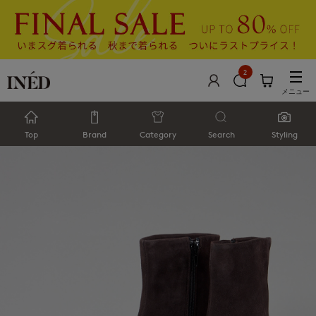
2
メニュー
Top
Brand
Category
Search
Styling