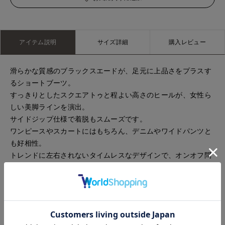
アイテム説明
サイズ詳細
購入レビュー
滑らかな質感のブラックスエードが、足元に上品さをプラスす
るショートブーツ。
すっきりとしたスクエアトゥと程よい高さのヒールが、女性ら
しい美脚ラインを演出。
サイドジップ仕様で着脱もスムーズです。
ワンピースやスカートにはもちろん、デニムやワイドパンツと
も好相性。
トレンドに左右されないタイムレスなデザインで、オンオフ問
わず幅広いスタイルに活躍する一足です。
メーカー品番：F-6737
【FABIO RUSCONI/ファビオルスコーニ】