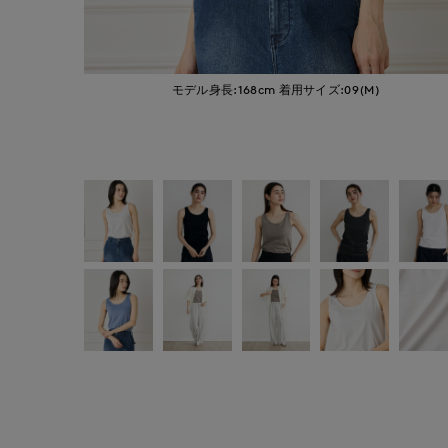
モデル身長:168cm
着用サイズ:09(M)