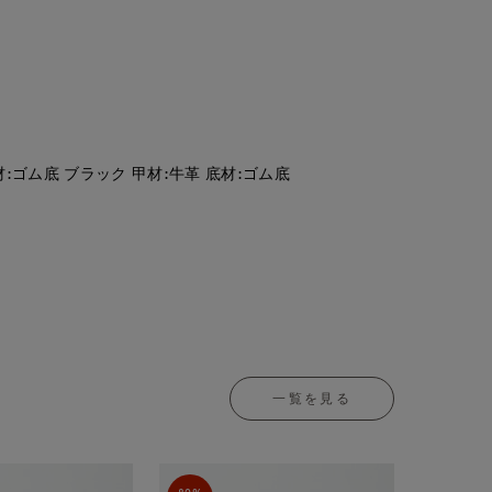
:ゴム底 ブラック 甲材:牛革 底材:ゴム底
一覧を見る
80%