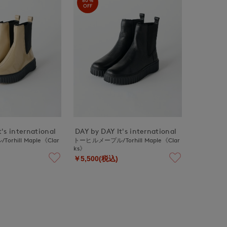
OFF
's international
DAY by DAY It's international
rhill Maple《Clar
トーヒルメープル/Torhill Maple《Clar
ks》
￥5,500(税込)