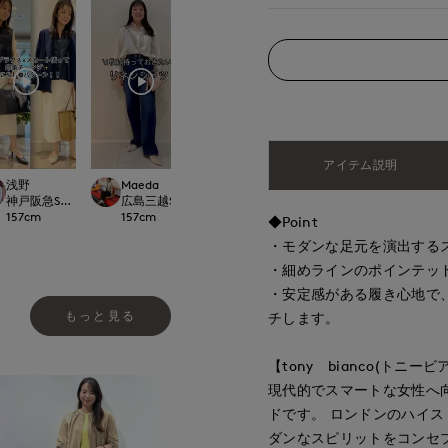
アイテム説明
浅野
Maeda
yoshi
Maeda
LOSET
神戸阪急SUPERIORCLOSET
広島三越SUPERIORCLOSET
博多大丸7-IDconcept.
広島三越SUPERIOR
157
cm
157
cm
155
cm
157
cm
◆Point
・モダンな足元を演出する
・細めラインのポインテッ
・安定感がある履き心地で
もっと見る
チします。
【tony bianco(トニー
現代的でスマートな女性へ
ドです。 ロンドンのハイ
ダンなスピリットをコンセ