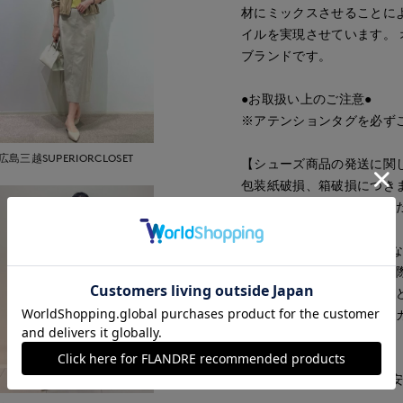
材にミックスさせることにより
イルを実現させています。 
ブランドです。
●お取扱い上のご注意●
※アテンションタグを必ず
広島三越SUPERIORCLOSET
【シューズ商品の発送に関
包装紙破損、箱破損につき
おりますので予めご了承く
■カラーについては、可能
すが、照明の関係により実
ソコン・スマートフォンな
ございます。現物と画像の
了承ください。
■サイズ表記はあくまで目