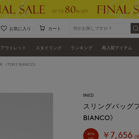
お気に入り
カート
アウトレット
スタイリング
ランキング
再入荷アイテム
《TONY BIANCO》
INED
スリングバッグフラ
BIANCO》
￥7,656
80%
(
OFF