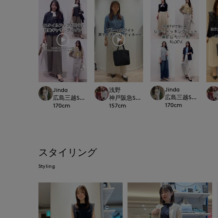
Jinda
Jinda
浅野
広島三越SUPERIORC
広島三越SUPERIORCLOSET
神戸阪急SUPERIORCLOSET
170
cm
170
cm
157
cm
スタイリング
Styling