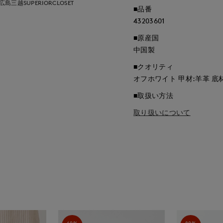
広島三越SUPERIORCLOSET
■品番
43203601
■原産国
中国製
■クオリティ
オフホワイト 甲材:羊革 底材
■取扱い方法
取り扱いについて
60%
80%