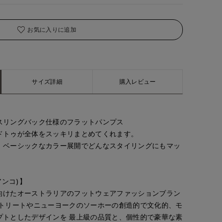
お気に入りに追加
サイズ詳細
購入レビュー
yoshi
yoshi
yoshi
CLOSET
博多大丸7-IDconcept.
博多大丸7-IDconcept.
博多大丸7-IDconcept.
155
cm
155
cm
155
cm
スリングバック仕様のフラットパンプス
ドトゥが全体をスッキリまとめてくれます。
、ベーシックなカラー展開でどんなスタイリングにもマッ
ビアンコ)】
向けたオーストラリアのフットウェアファッションブラン
ストリートやニューヨークのソーホーの創造的で文化的、モ
プトとしたデザインを 最上級の品質と、個性的で豪華な素