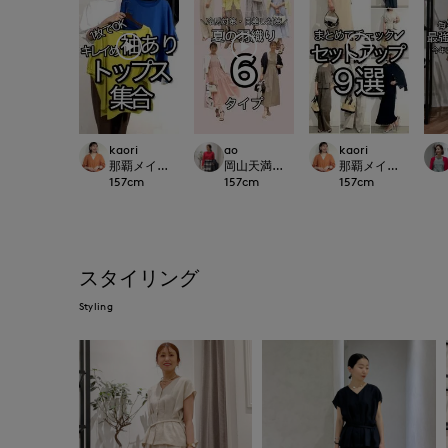
kaori
ao
kaori
那覇メインプレイスI.T.'S.international
岡山天満屋SUPERIORCLOSET
那覇メインプレイスI.T.'S
157
cm
157
cm
157
cm
スタイリング
Styling