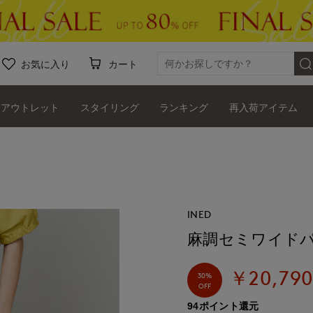
お気に入り
カート
アウトレット
スタイリング
ランキング
再入荷アイテム
INED
麻調セミワイド
￥20,79
30%
OFF
94ポイント還元