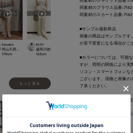
同素材のジャケット品番:7162
同素材のブラウス品番:716218
同素材のスカート品番:71621
■サンプル撮影商品
画像の商品はサンプルです
が若干変更になる場合がご
tanaka
KUU
KUU
ERI
.international
岡山天満屋SUPERIORCLOSET
盛岡川徳SUPERIOR CLOSET
盛岡川徳SUPERIOR CLOSET
函館丸井今井INE
170
cm
163
cm
163
cm
158
cm
■カラーについては、可能
すが、照明の関係により実
ソコン・スマートフォンな
ございます。現物と画像の
もっと見る
了承ください。
■サイズ表記はあくまで目
同素材のジャケットはこち
同素材のブラウスはこちら
同素材のスカートはこちら