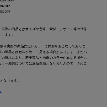
141009
2012
52007
。実際の商品とはサイズや色味、素材、デザイン等の仕様
ざいます。
ERI
ao
ao
D
函館丸井今井INED
岡山天満屋SUPERIORCLOSET
岡山天満屋SUPERIORCLOSET
158
cm
157
cm
157
cm
な限り実際の商品に近いカラーで撮影をおこなっておりま
際の製品とは色味が違って見える場合があります。またパ
どの環境により、若干製品と画像のカラーが異なる場合も
カラー差異については返品理由となりませんので、予めご
安となります。
ら