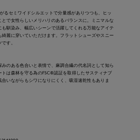
広がるセミワイドシルエットで分量感がありつつも、ヒッ
ことで女性らしいメリハリのあるバランスに。ミニマルな
にも馴染み、幅広いシーンで活躍してくれる万能なアイテ
も綺麗に穿いていただけます。フラットシューズやスニー
ツです。
深みのある色合いと表情で、麻調合繊の代名詞として知ら
トは森林を守る為のFSC®認証を取得したサスティナブ
風合いながらもシワになりにくく、吸湿速乾性もありま