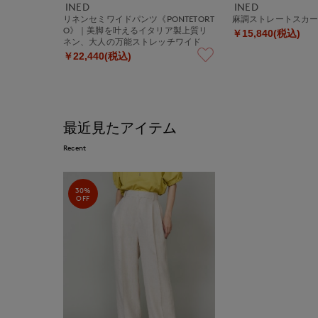
INED
INED
リネンセミワイドパンツ《PONTETORT
麻調ストレートスカ
O》｜美脚を叶えるイタリア製上質リ
￥15,840(税込)
ネン、大人の万能ストレッチワイド
￥22,440(税込)
最近見たアイテム
Recent
30%
OFF