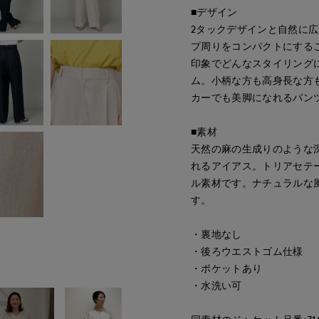
■デザイン
2タックデザインと自然に
プ周りをコンパクトにする
印象でどんなスタイリング
ム。小柄な方も高身長な方
カーでも美脚になれるパン
■素材
天然の麻の生成りのような
れるアイアス。トリアセテー
ル素材です。ナチュラルな
す。
・裏地なし
・後ろウエストゴム仕様
・ポケットあり
・水洗い可