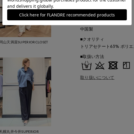
■品番
62161021
■原産国
中国製
■クオリティ
岡山天満屋SUPERIORCLOSET
トリアセテート63% ポリエ
■取扱い方法
取り扱いについて
札幌丸井今井SUPERIOR