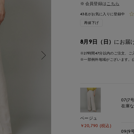
会員登録は
こちら
43名がお気に入りに登録中
再値下げ
8月9日（日）
にお届
※27時間
47分
以内
のご注文、ご
※一部例外地域がございます。(
07(7号
在庫
ベージュ
￥20,790 (税込)
09(9