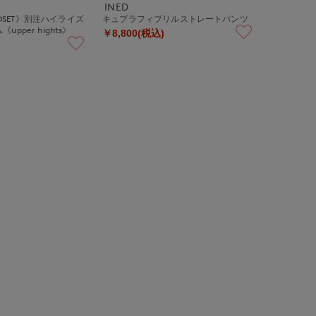
INED
CLOSET》別注ハイライズ
キュプラフィブリルストレートパンツ
pper hights》
￥8,800(税込)