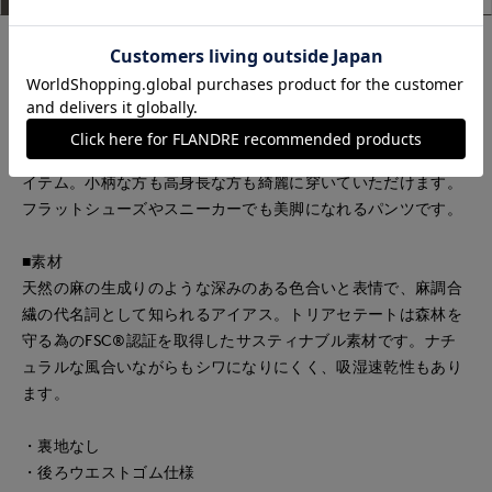
■デザイン
2タックデザインと自然に広がるセミワイドシルエットで分量
感がありつつも、ヒップ周りをコンパクトにすることで女性ら
しいメリハリのあるバランスに。ミニマルな印象でどんなスタ
イリングにも馴染み、幅広いシーンで活躍してくれる万能なア
イテム。小柄な方も高身長な方も綺麗に穿いていただけます。
フラットシューズやスニーカーでも美脚になれるパンツです。
■素材
天然の麻の生成りのような深みのある色合いと表情で、麻調合
繊の代名詞として知られるアイアス。トリアセテートは森林を
守る為のFSC®認証を取得したサスティナブル素材です。ナチ
ュラルな風合いながらもシワになりにくく、吸湿速乾性もあり
ます。
・裏地なし
・後ろウエストゴム仕様