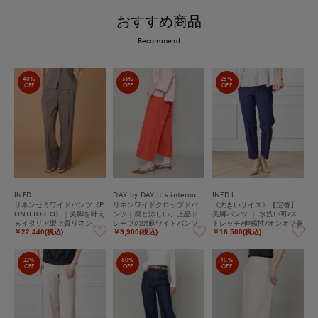
おすすめ商品
Recommend
40%
33%
25%
OFF
OFF
OFF
INED
DAY by DAY It's international
INED L
リネンセミワイドパンツ《P
リネンワイドクロップドパ
《大きいサイズ》【定番】
ONTETORTO》｜美脚を叶え
ンツ｜凛と涼しい、上品ド
美脚パンツ ｜ 水洗い可/ス
るイタリア製上質リネン、
レープの綿麻ワイドパンツ
トレッチ/伸縮性/オンオフ兼
大人の万能ストレッチワイ
用/汎用性
￥22,440(税込)
￥9,900(税込)
￥16,500(税込)
ド
22%
80%
40%
OFF
OFF
OFF