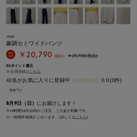
INED
麻調セミワイドパンツ
￥20,790
30%
￥29,700(税込)
(税込)
OFF
94ポイント還元
会員登録は
こちら
42名がお気に入りに登録中
0.0
(0件)
再値下げ
8月9日（日）
にお届けします！
※14時間
52分
以内
のご注文、ご入金が対象です。
※一部例外地域がございます。(詳しくは
こちら
)