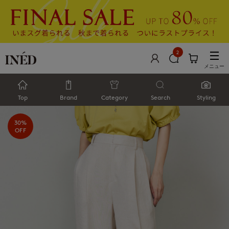
2
メニュー
Top
Brand
Category
Search
Styling
30%
OFF