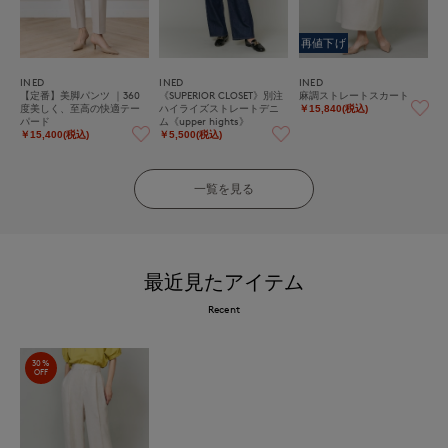
再値下げ
INED
INED
INED
【定番】美脚パンツ ｜360
《SUPERIOR CLOSET》別注
麻調ストレートスカート
度美しく、至高の快適テー
ハイライズストレートデニ
￥15,840(税込)
パード
ム《upper hights》
￥15,400(税込)
￥5,500(税込)
一覧を見る
最近見たアイテム
Recent
30%
OFF