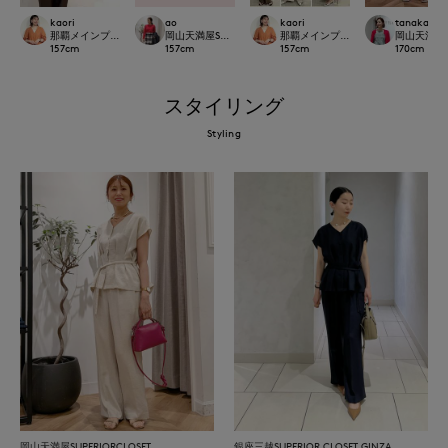
kaori
ao
kaori
tanaka
那覇メインプレイスI.T.'S.international
岡山天満屋SUPERIORCLOSET
那覇メインプレイスI.T.'S.internation
岡山天満屋SU
157
cm
157
cm
157
cm
170
cm
スタイリング
Styling
岡山天満屋SUPERIORCLOSET
銀座三越SUPERIOR CLOSET GINZA