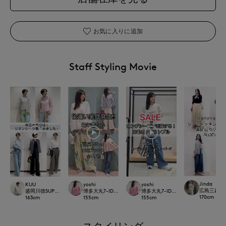
お気に入りに追加
Staff Styling Movie
Jinda
KUU
yoshi
yoshi
広島三越SUP
盛岡川徳SUPERIOR CLOSET
博多大丸7-IDconcept.
博多大丸7-IDconcept.
170
cm
163
cm
155
cm
155
cm