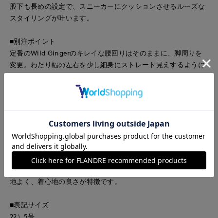
股下も長めの設定で、スニーカーにクッションさせるルーズな
スタイリングが叶います。
■別注ポイント
定番のWild Gingerのキレイな腰回りはそのままに、脚周りを
変更。わたり幅の左右を少し細身にストレート見えするように
アップデートしました。
■素材
環境配慮したサステナブルな生地を使用したブルーデニム。オ
ーストリア・レンチング社の品質証明タグがつく。リヨセルは
二酸化炭素の排出量・製造工程で生じる水の量が共に少なく、
環境負荷が低い生地とされている。また柔らかな肌ざわりが特
徴で、吸放湿に優れコットンよりも効率的に水分を吸収する。
さらに耐久性にも優れている。レーヨンのようにしなやかで心
地よく、着心地の良さが特徴です。
■表記サイズ
22）5号