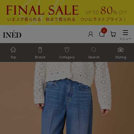
2
メニュー
Top
Brand
Category
Search
Styling