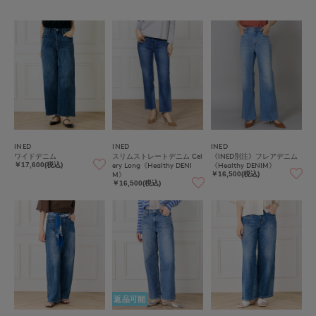
INED
INED
INED
ワイドデニム
スリムストレートデニム Cel
《INED別注》フレアデニム
ery Long《Healthy DENI
《Healthy DENIM》
￥17,600(税込)
M》
￥16,500(税込)
￥16,500(税込)
返品可能