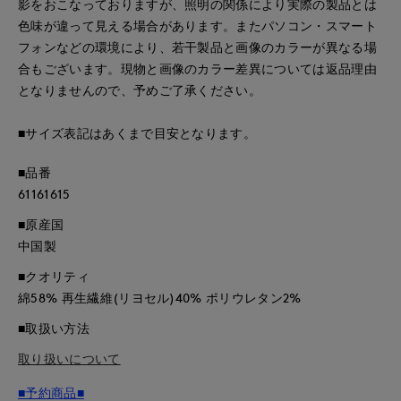
影をおこなっておりますが、照明の関係により実際の製品とは
色味が違って見える場合があります。またパソコン・スマート
フォンなどの環境により、若干製品と画像のカラーが異なる場
合もございます。現物と画像のカラー差異については返品理由
となりませんので、予めご了承ください。
■サイズ表記はあくまで目安となります。
■品番
61161615
■原産国
中国製
■クオリティ
綿58% 再生繊維(リヨセル)40% ポリウレタン2%
■取扱い方法
取り扱いについて
■予約商品■