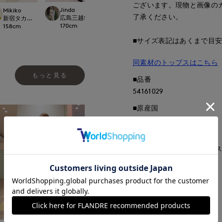
ございます。現物と画像の
Jinda
kaori
Mikiko
mizuki
了承ください。
広島三越SUPERIORCLOSET
那覇メインプレイスI.T.'S.international
t.
新宿タカシマヤSUPERIOR CLOSET
札幌丸井今井SUPER
170
cm
157
cm
158
cm
157
cm
■サイズ表記はあくまで目
同素材のトップスはこちら
もっと見る
■品番
54161029
■原産国
中国製
■クオリティ
表地:毛100% 裏地:ポリエス
■取扱い方法
取り扱いについて