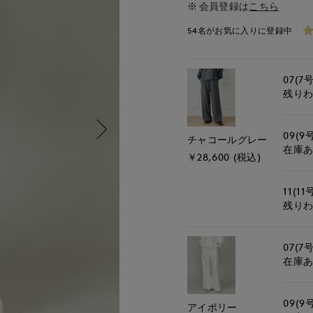
会員登録は
こちら
54名がお気に入りに登録中
07(7号
残り
09(9
チャコールグレー
在庫
￥28,600 (税込)
11(11
残り
07(7号
在庫
09(9
アイボリー