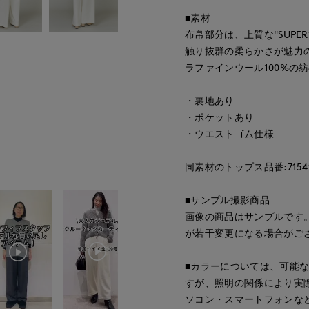
■素材
布帛部分は、上質な"SUPE
触り抜群の柔らかさが魅力の
ラファインウール100%の
・裏地あり
・ポケットあり
・ウエストゴム仕様
同素材のトップス品番:71541
■サンプル撮影商品
画像の商品はサンプルです
が若干変更になる場合がご
■カラーについては、可能
すが、照明の関係により実
ソコン・スマートフォンな