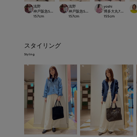
浅野
浅野
yoshi
神戸阪急SUPERIORCLOSET
神戸阪急SUPERIORCLOSET
博多大丸7-IDconcep
157
cm
157
cm
155
cm
スタイリング
Styling