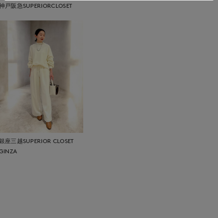
神戸阪急SUPERIORCLOSET
銀座三越SUPERIOR CLOSET
GINZA