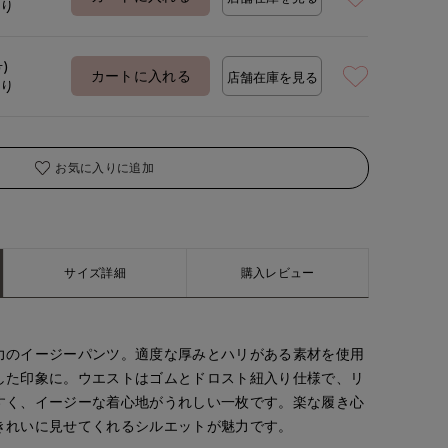
あり
号)
着用サイズ:09(M)
カートに入れる
店舗在庫を見る
あり
お気に入りに追加
サイズ詳細
購入レビュー
力のイージーパンツ。適度な厚みとハリがある素材を使用
した印象に。ウエストはゴムとドロスト紐入り仕様で、リ
すく、イージーな着心地がうれしい一枚です。楽な履き心
きれいに見せてくれるシルエットが魅力です。