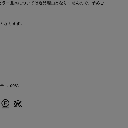
カラー差異については返品理由となりませんので、予めご
fumiki
yoshi
ゆうき
IOR CLOSET
小倉井筒屋SUPERIOR CLOSET
博多大丸7-IDconcept.
那覇メインプレイスI.T.'S.internation
159
cm
155
cm
150
cm
安となります。
テル100%