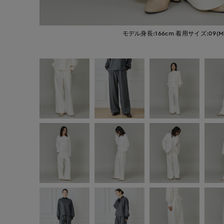
モデル身長:166cm
着用サイズ:09(M