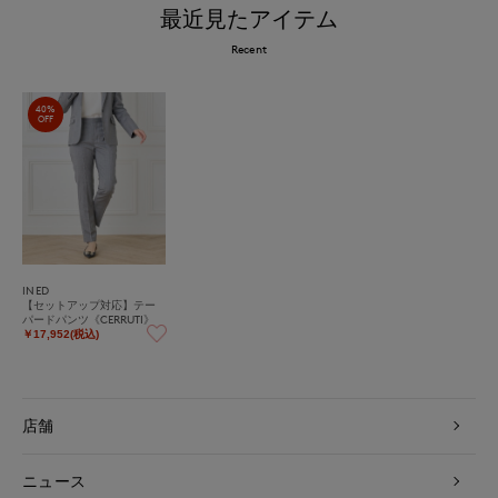
最近見たアイテム
Recent
40%
OFF
INED
【セットアップ対応】テー
パードパンツ《CERRUTI》
￥17,952(税込)
店舗
ニュース