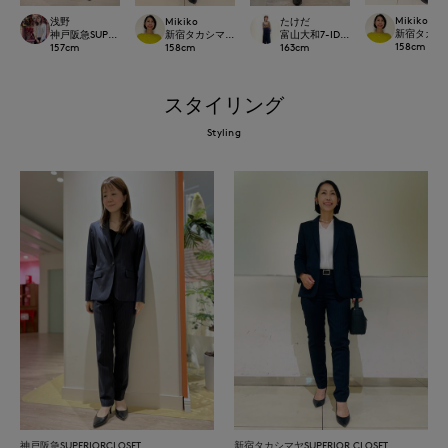
Mikiko
浅野
Mikiko
たけだ
新宿タカシマヤ
神戸阪急SUPERIORCLOSET
新宿タカシマヤSUPERIOR CLOSET
富山大和7-IDconcept.
158
cm
157
cm
158
cm
163
cm
スタイリング
Styling
神戸阪急SUPERIORCLOSET
新宿タカシマヤSUPERIOR CLOSET