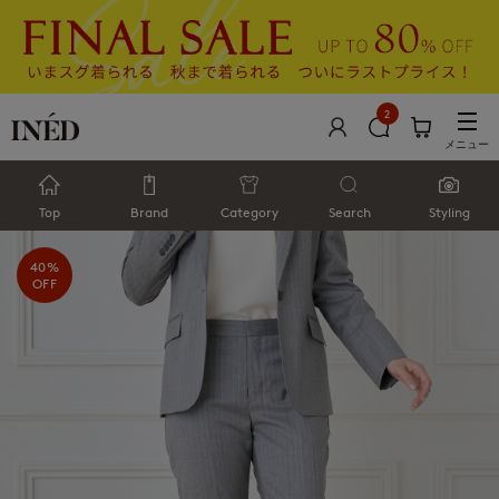
2
メニュー
Top
Brand
Category
Search
Styling
40%
OFF