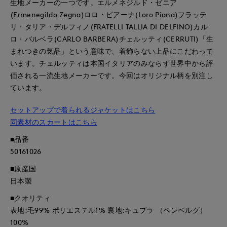
生地メーカーの一つです。エルメネジルド・ゼニア
(Ermenegildo Zegna)ロロ・ピアーナ(Loro Piana)フラッテ
リ・タリア・デルフィノ(FRATELLI TALLIA DI DELFINO)カル
ロ・バルベラ(CARLO BARBERA)チェルッティ(CERRUTI)「生
まれつきの気品」という意味で、着飾らない上品にこだわって
います。チェルッティは本国イタリアのみならず世界中から評
価される一流生地メーカーです。今回はオリジナル柄を別注し
ています。
セットアップで着られるジャケットはこちら
同素材のスカートはこちら
■品番
50161026
■原産国
日本製
■クオリティ
表地:毛99% ポリエステル1% 裏地:キュプラ （ベンベルグ）
100%