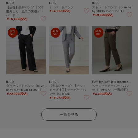
INED
INED
INED
【定番】美脚パンツ ｜360
テーパードパンツ
ストレートパンツ《la veille
度美しく、至高の快適テー
by SUPERIOR CLOSET》
￥14,982(税込)
パード
￥19,800(税込)
￥15,400(税込)
50%
40%
60%
OFF
OFF
OFF
INED
INED L
DAY by DAY It's international
タックワイドパンツ《la veil
《大きいサイズ》【セット
ベーシックテーパードパン
le by SUPERIOR CLOSET》
アップ対応】テーパードパ
ツ《TRサキソニー裏起毛》
ンツ《CERRUTI》
￥22,000(税込)
￥4,400(税込)
￥19,272(税込)
一覧を見る