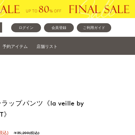
ログイン
会員登録
ご利用ガイド
予約アイテム
店舗リスト
プパンツ《la veille by
ET》
税込)
￥35,200(税込)