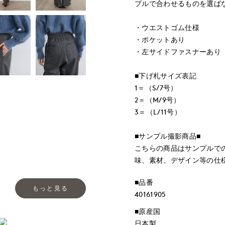
プルで合わせるものを選ば
・ウエストゴム仕様
・ポケットあり
・左サイドファスナーあり
■下げ札サイズ表記
1＝（S/7号）
2＝（M/9号）
3＝（L/11号）
■サンプル撮影商品■
こちらの商品はサンプルで
味、素材、デザイン等の仕
■品番
もっと見る
40161905
■原産国
日本製