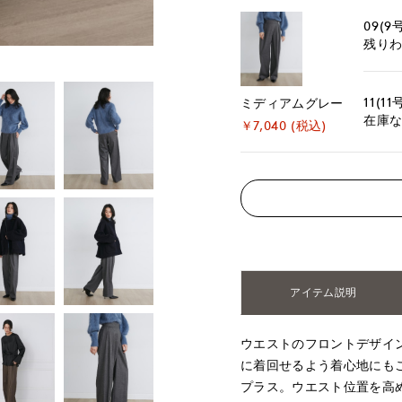
09(9
残り
11(11
ミディアムグレー
在庫
￥7,040 (税込)
アイテム説明
ウエストのフロントデザイ
に着回せるよう着心地にも
プラス。ウエスト位置を高