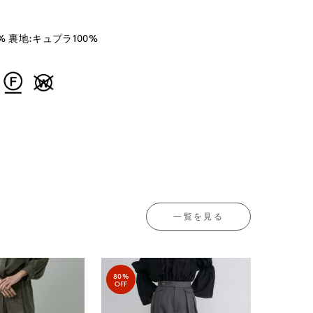
% 裏地:キュプラ100%
一覧を見る
80%
OFF