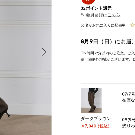
32ポイント還元
会員登録は
こちら
35名がお気に入りに登録中
8月9日（日）
にお届
※9時間
32分
以内
のご注文、ご
※一部例外地域がございます。(
07(7号
在庫
ダークブラウン
09(9
残り
￥7,040 (税込)