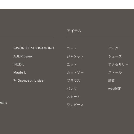
アイテム
FAVORITE SUKINAMONO
コート
バッグ
ADER.bijoux
ジャケット
シューズ
INED L
ニット
アクセサリー
Maglie L
カットソー
ストール
7-IDconcept. L size
ブラウス
雑貨
パンツ
web限定
スカート
ERIOR
ワンピース