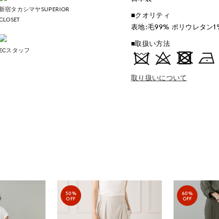
新宿タカシマヤSUPERIOR
■クオリティ
CLOSET
表地:毛99% ポリウレタン1
■取扱い方法
ECスタッフ
取り扱いについて
50%
60%
OFF
OFF