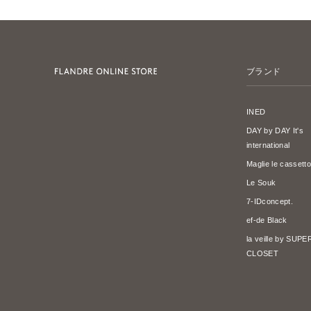
ブランド
INED
DAY by DAY It's
international
Maglie le cassetto
Le Souk
7-IDconcept.
ef-de Black
la veille by SUP
CLOSET