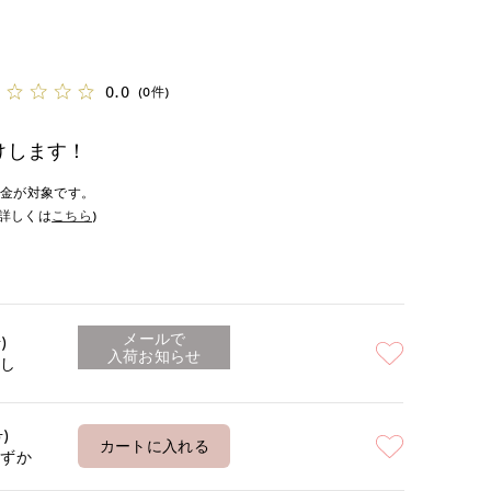
0.0
(0件)
けします！
入金が対象です。
詳しくは
こちら
)
メールで
)
入荷お知らせ
なし
号)
カートに入れる
わずか