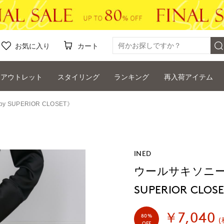
お気に入り
カート
アウトレット
スタイリング
ランキング
再入荷アイテム
 SUPERIOR CLOSET》
INED
ウールサキソニーラッ
SUPERIOR CLOS
￥7,040
80%
(
OFF