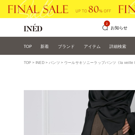
2
お知らせ
TOP
新着
ブランド
アイテム
詳細検索
TOP
INED
パンツ
ウールサキソニーラップパンツ《la veille by