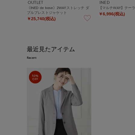
OUTLET
INED
《INED de base》2WAYストレッチ ダ
【マルチWAY】テー
ブルブレストジャケット
￥6,996(税込)
￥25,740(税込)
最近見たアイテム
Recent
50%
OFF