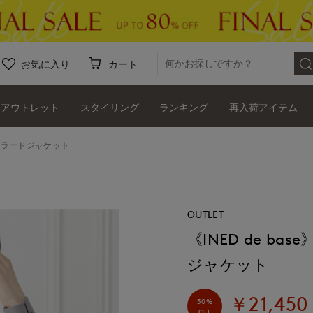
お気に入り
カート
アウトレット
スタイリング
ランキング
再入荷アイテム
テーラードジャケット
OUTLET
《INED de b
ジャケット
￥21,450
50%
OFF