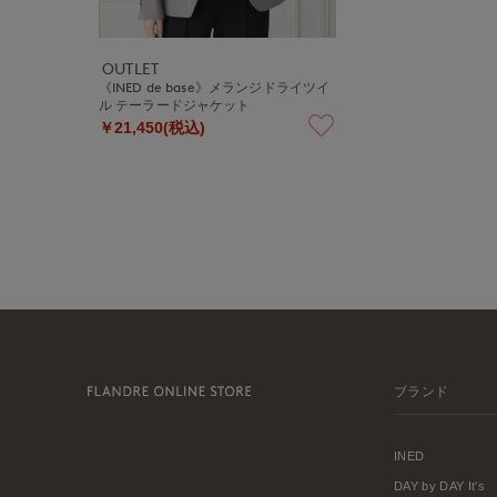
OUTLET
《INED de base》メランジドライツイ
ル テーラードジャケット
￥21,450(税込)
ブランド
INED
DAY by DAY It's