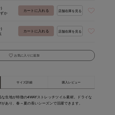
号)
カートに入れる
店舗在庫を見る
わずか
着用サイズ:09(M)
モデ
号)
カートに入れる
店舗在庫を見る
点
お気に入りに追加
サイズ詳細
購入レビュー
な生地が特徴の4WAYストレッチツイル素材。ドライな
びがあり、春～夏の長いシーズンで活躍できます。