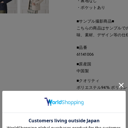
・裏地なし
・ポケットあり
■サンプル撮影商品■
こちらの商品はサンプルで
味、素材、デザイン等の仕
■品番
61141006
■原産国
中国製
■クオリティ
ポリエステル94% ポリウレ
■取扱い方法
取り扱いについて