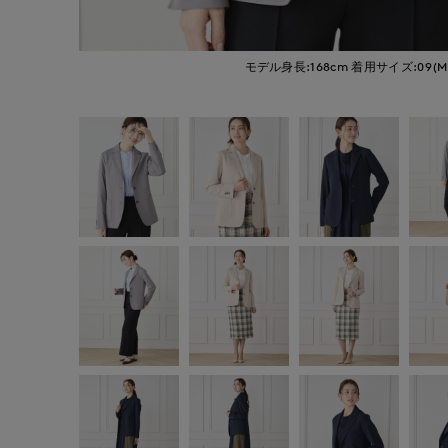
モデル身長:168cm
着用サイズ:09(M