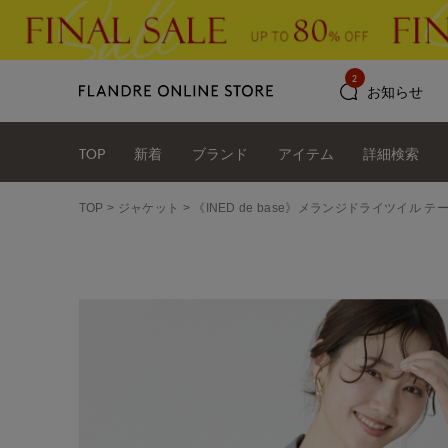
2
お知らせ
TOP
新着
ブランド
アイテム
詳細検索
TOP
ジャケット
《INED de base》メランジドライツイル 