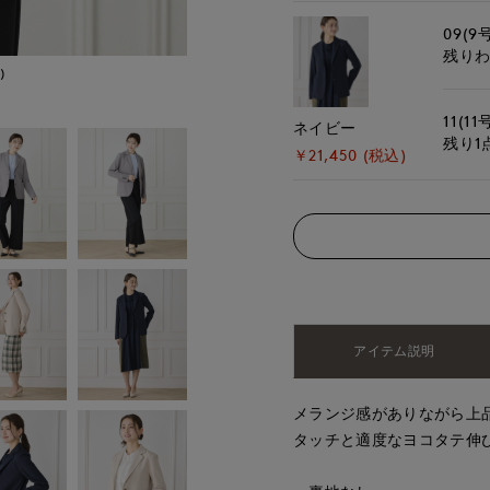
09(9
残り
)
モデル身長:168cm
11(11
ネイビー
残り1
￥21,450 (税込)
アイテム説明
メランジ感がありながら上品
タッチと適度なヨコタテ伸