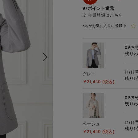
97ポイント還元
会員登録は
こちら
3名がお気に入りに登録中
09(9
残り
11(11
グレー
残り1
￥21,450 (税込)
09(9
残り
11(11
ベージュ
残り1
￥21,450 (税込)