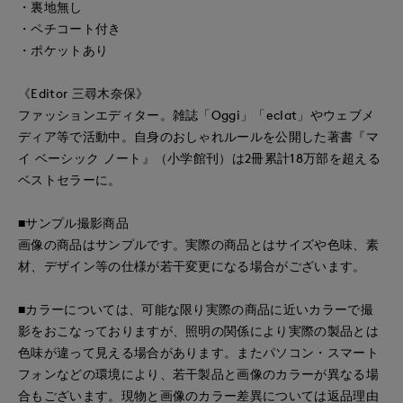
・裏地無し
・ペチコート付き
・ポケットあり
《Editor 三尋木奈保》
ファッションエディター。雑誌「Oggi」「eclat」やウェブメ
ディア等で活動中。自身のおしゃれルールを公開した著書『マ
イ ベーシック ノート』（小学館刊）は2冊累計18万部を超える
ベストセラーに。
■サンプル撮影商品
画像の商品はサンプルです。実際の商品とはサイズや色味、素
材、デザイン等の仕様が若干変更になる場合がございます。
■カラーについては、可能な限り実際の商品に近いカラーで撮
影をおこなっておりますが、照明の関係により実際の製品とは
色味が違って見える場合があります。またパソコン・スマート
フォンなどの環境により、若干製品と画像のカラーが異なる場
合もございます。現物と画像のカラー差異については返品理由