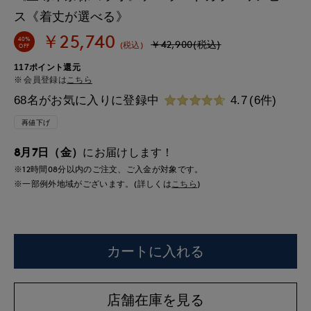
ス《着丈が選べる》
￥25,740
40%
￥42,900(税込)
(税込)
OFF
117ポイント還元
会員登録は
こちら
68名がお気に入りに登録中
4.7
(6件)
再値下げ
8月7日（金）
にお届けします！
※12時間
08分
以内
のご注文、ご入金が対象です。
※一部例外地域がございます。(詳しくは
こちら
)
カートに入れる
店舗在庫を見る