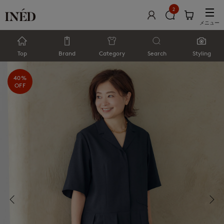
2
メニュー
Top
Brand
Category
Search
Styling
40%
OFF