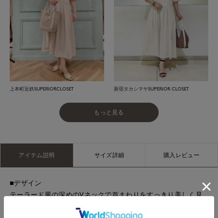
上本町近鉄SUPERIORCLOSET
新宿タカシマヤSUPERIOR CLOSET
もっと見る
アイテム説明
サイズ詳細
購入レビュー
■デザイン
テーラード風の深めのVネックで首まわりをすっきり美しく見
せるデザイン。ボトムラインはランダムタックでたっぷり分量
感を持たせたリッチなシルエットです。アウトポケットがアク