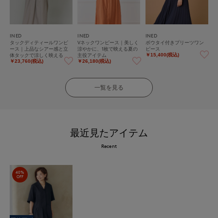
INED
INED
INED
タックディティールワンピ
Vネックワンピース｜美しく
ボウタイ付きプリーツワン
ース｜上品なシアー感と立
涼やかに、1枚で映える夏の
ピース
体タックで涼しく映える
主役アイテム
￥15,400(税込)
￥23,760(税込)
￥26,180(税込)
一覧を見る
最近見たアイテム
Recent
40%
OFF