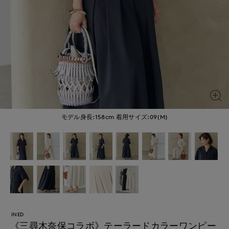
モデル身長:158cm
着用サイズ:09(M)
INED
《三尋木奈保コラボ》テーラードカラーワンピー