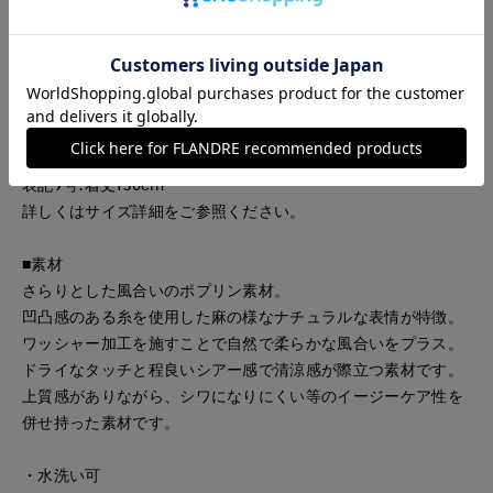
セントとなり、1枚でスタイルが完結するワンピースです。袖口
にはカーブを付け肘を隠しつつすっきりとした印象にまとまり
ます。
※ワンサイズですが、着丈が選べます。
表記7号:着丈120cm
表記9号:着丈130cm
詳しくはサイズ詳細をご参照ください。
■素材
さらりとした風合いのポプリン素材。
凹凸感のある糸を使用した麻の様なナチュラルな表情が特徴。
ワッシャー加工を施すことで自然で柔らかな風合いをプラス。
ドライなタッチと程良いシアー感で清涼感が際立つ素材です。
上質感がありながら、シワになりにくい等のイージーケア性を
併せ持った素材です。
・水洗い可