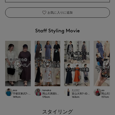
お気に入りに追加
Staff Styling Movie
aco
tanaka
たけだ
ao
宇都宮東武7-IDconcept./INED
岡山天満屋SUPERIORCLOSET
富山大和7-IDconcept.
岡山天満屋SU
149
cm
170
cm
163
cm
157
cm
スタイリング