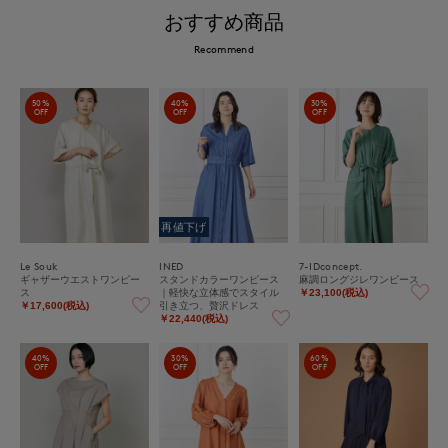
おすすめ商品
Recommend
50%
40%
30%
OFF
OFF
OFF
再値下げ
Le Souk
INED
7-IDconcept.
ギャザーウエストワンピー
スタンドカラーワンピース
麻調ロングジレワンピース
ス
｜軽快な立体感でスタイル
￥23,100(税込)
引き立つ、贅沢ドレス
￥17,600(税込)
￥22,440(税込)
40%
30%
60%
OFF
OFF
OFF