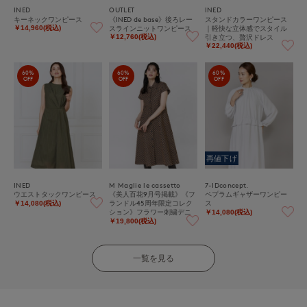
INED
OUTLET
INED
キーネックワンピース
《INED de base》後ろレー
スタンドカラーワンピース
スラインニットワンピース
｜軽快な立体感でスタイル
￥14,960(税込)
引き立つ、贅沢ドレス
￥12,760(税込)
￥22,440(税込)
60%
60%
60%
OFF
OFF
OFF
再値下げ
INED
M Maglie le cassetto
7-IDconcept.
ウエストタックワンピース
《美人百花9月号掲載》《フ
ペプラムギャザーワンピー
ランドル45周年限定コレク
ス
￥14,080(税込)
ション》フラワー刺繍デニ
￥14,080(税込)
ムワンピース《M Maglie le
￥19,800(税込)
cassetto》｜刺繍映えデニ
ムワンピ
一覧を見る