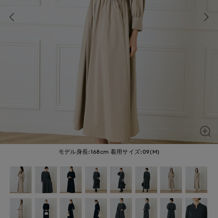
モデル身長:168cm
着用サイズ:09(M)