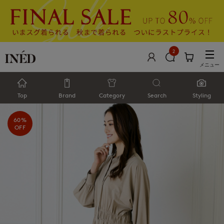
2
メニュー
Top
Brand
Category
Search
Styling
60%
OFF