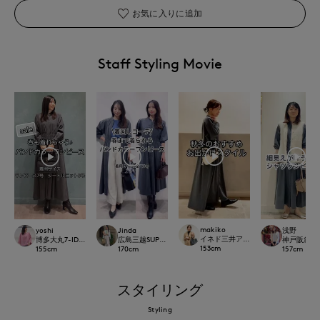
お気に入りに追加
Staff Styling Movie
makiko
yoshi
Jinda
浅野
イネド三井アウトレットパーク多摩
博多大丸7-IDconcept.
広島三越SUPERIORCLOSET
神戸阪急SUP
153
cm
155
cm
170
cm
157
cm
スタイリング
Styling