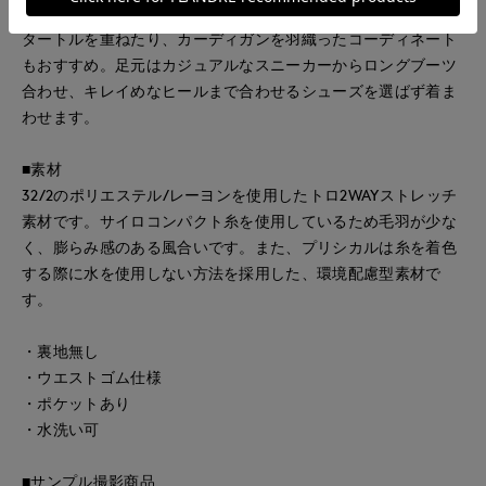
タイルアップ効果も期待できます。肌寒い時期にはインナーに
タートルを重ねたり、カーディガンを羽織ったコーディネート
もおすすめ。足元はカジュアルなスニーカーからロングブーツ
合わせ、キレイめなヒールまで合わせるシューズを選ばず着ま
わせます。
■素材
32/2のポリエステル/レーヨンを使用したトロ2WAYストレッチ
素材です。サイロコンパクト糸を使用しているため毛羽が少な
く、膨らみ感のある風合いです。また、プリシカルは糸を着色
する際に水を使用しない方法を採用した、環境配慮型素材で
す。
・裏地無し
・ウエストゴム仕様
・ポケットあり
・水洗い可
■サンプル撮影商品