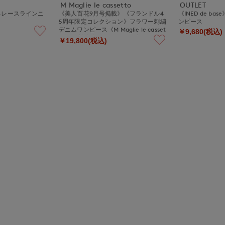
M Maglie le cassetto
OUTLET
》後ろレースラインニ
《美人百花9月号掲載》《フランドル4
《INED de b
5周年限定コレクション》フラワー刺繍
ンピース
デニムワンピース《M Maglie le casset
￥9,680(税込)
to》｜刺繍映えデニムワンピ
￥19,800(税込)