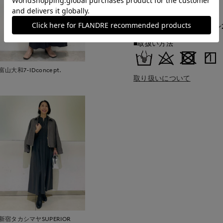
■クオリティ
ポリエステル65% レーヨン
■取扱い方法
富山大和7-IDconcept.
取り扱いについて
新宿タカシマヤSUPERIOR