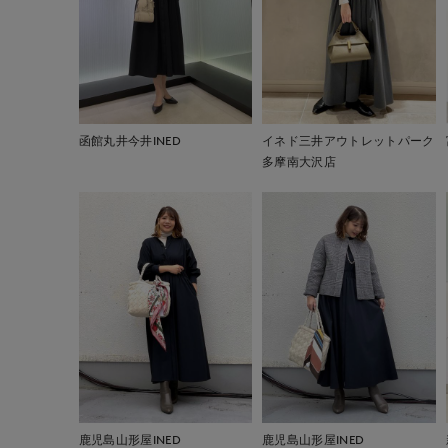
函館丸井今井INED
イネド三井アウトレットパーク
多摩南大沢店
鹿児島山形屋INED
鹿児島山形屋INED