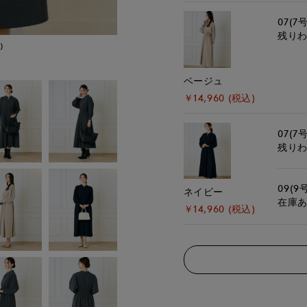
07(7号
残り
)
モデル身長:168cm
ベージュ
￥14,960 (税込)
07(7号
残り
09(9
ネイビー
在庫
￥14,960 (税込)