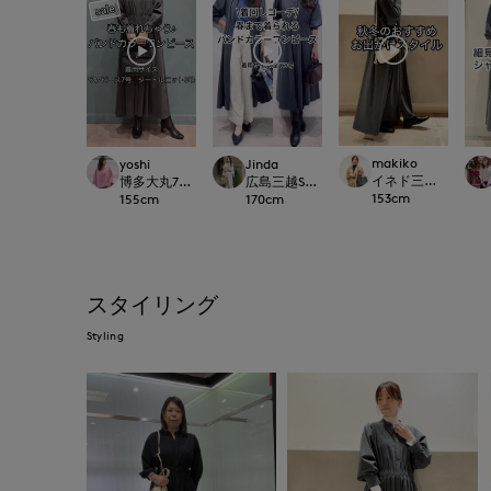
makiko
yoshi
Jinda
イネド三井アウトレ
博多大丸7-IDconcept.
広島三越SUPERIORCLOSET
153
cm
155
cm
170
cm
スタイリング
Styling