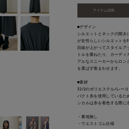
アイテム説明
■デザイン
シルエットとネックの開き
が女性らしいシルエットを
目線が上がってスタイルア
トルを重ねたり、カーディ
アルなスニーカーからロン
を選ばず着まわせます。
■素材
32/2のポリエステル/レ
パクト糸を使用しているた
シカルは糸を着色する際に
・裏地無し
・ウエストゴム仕様