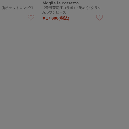
Maglie le cassetto
ase》胸ポケットロングワ
《曽田茉莉江コラボ》“艶めく”クラシ
カルワンピース
￥17,600(税込)