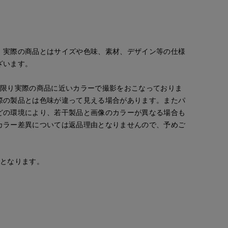
。実際の商品とはサイズや色味、素材、デザイン等の仕様
ざいます。
Mikiko
kaori
浅野
新宿タカシマヤSUPERIOR CLOSET
R CLOSET
那覇メインプレイスI.T.'S.international
神戸阪急SUPERIORCLOSET
な限り実際の商品に近いカラーで撮影をおこなっておりま
158
cm
157
cm
157
cm
際の製品とは色味が違って見える場合があります。またパ
どの環境により、若干製品と画像のカラーが異なる場合も
カラー差異については返品理由となりませんので、予めご
安となります。