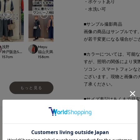
・ポケットあり
・水洗い可
■サンプル撮影商品
画像の商品はサンプルです
が若干変更になる場合がご
浅野
Mayu
Rie
fumiki
ットパーク多摩南大沢店
神戸阪急SUPERIORCLOSET
福山天満屋店INED/7-IDconcept./Maglie
鹿児島山形屋INED
小倉井筒屋SUPERIO
■カラーについては、可能
157
cm
158
cm
160
cm
159
cm
すが、照明の関係により実
ソコン・スマートフォンな
ございます。現物と画像の
了承ください。
もっと見る
■サイズ表記はあくまで目
■品番
53121006
■原産国
中国製