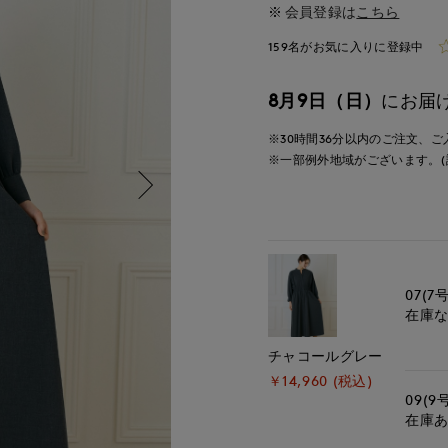
会員登録は
こちら
159名がお気に入りに登録中
8月9日（日）
にお届
※30時間
36分
以内
のご注文、ご
※一部例外地域がございます。(
07(7号
在庫
チャコールグレー
￥14,960 (税込)
09(9
在庫