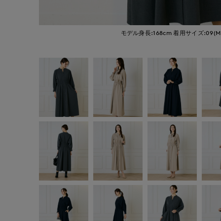
モデル身長:168cm
着用サイズ:09(M