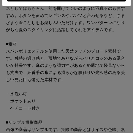
背面のボタン付きタブでフィット感を調整できます。ワンピー
スとしてはもちろん、前を開けてジレのように羽織るのもおす
すめ。ボタンを留めてレギンスやパンツと合わせるなど、さま
ざまな着こなしをお楽しみいただけます。ワンパターンになり
がちな夏のスタイリングに活躍してくれるアイテムです。
■素材
スパンポリエステルを使用した天然タッチのブロード素材で
す。独特の透け感と、薄地でありながらハリとコシのある風合
いが特長です。麻のような弾力性があるため薄地で軽量ながら
も丈夫で、細番手の糸による滑らかな肌触りや光沢感のある美
しい見た目も備えた素材です。
・水洗い可
・ポケットあり
・ペチコート付き
■サンプル撮影商品
画像の商品はサンプルです。実際の商品とはサイズや色味、素