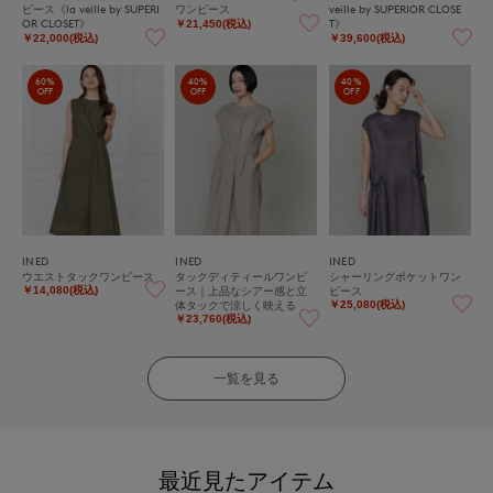
ピース《la veille by SUPERI
ワンピース
veille by SUPERIOR CLOSE
OR CLOSET》
T》
￥21,450(税込)
￥22,000(税込)
￥39,600(税込)
60%
40%
40%
OFF
OFF
OFF
INED
INED
INED
ウエストタックワンピース
タックディティールワンピ
シャーリングポケットワン
ース｜上品なシアー感と立
ピース
￥14,080(税込)
体タックで涼しく映える
￥25,080(税込)
￥23,760(税込)
一覧を見る
最近見たアイテム