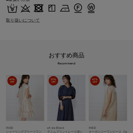
取り扱いについて
おすすめ商品
Recommend
60%
50%
40%
OFF
OFF
OFF
INED
ef-de Black
INED
シャーリングプリーツワン
デニムプリントレース使い
オーガンジーワンピース《la