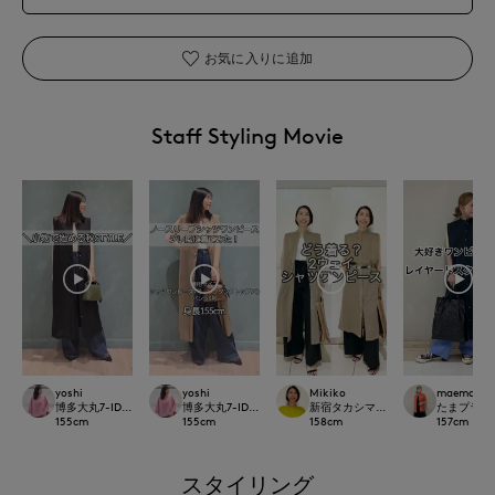
お気に入りに追加
Staff Styling Movie
Mikiko
yoshi
yoshi
maemae
新宿タカシマヤSUPERIOR CLOSET
博多大丸7-IDconcept.
博多大丸7-IDconcept.
たまプラーザ東急
158
cm
155
cm
155
cm
157
cm
スタイリング