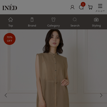
2
メニュー
Top
Brand
Category
Search
Styling
70%
OFF