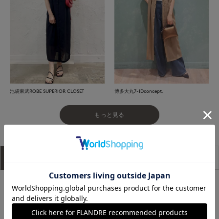
池袋東武ROBE SUPERIOR CLOSET
博多大丸7-IDconcept.
もっと見る
アイテム説明
サイズ詳細
購入レビュー
■デザイン
アームに深く入ったタックが立体感を生み、さらりと着用する
だけでさまになります。Aラインシルエットになっていますが