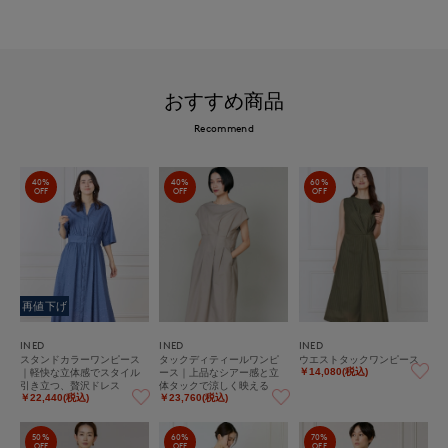
おすすめ商品
Recommend
40%
40%
60%
OFF
OFF
OFF
再値下げ
INED
INED
INED
スタンドカラーワンピース
タックディティールワンピ
ウエストタックワンピース
｜軽快な立体感でスタイル
ース｜上品なシアー感と立
￥14,080(税込)
引き立つ、贅沢ドレス
体タックで涼しく映える
￥22,440(税込)
￥23,760(税込)
50%
60%
70%
OFF
OFF
OFF