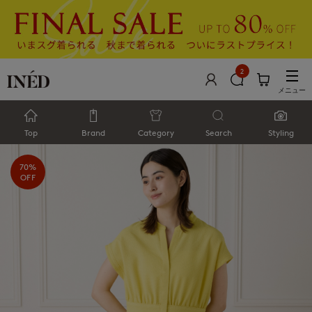
2
メニュー
Top
Brand
Category
Search
Styling
70%
OFF