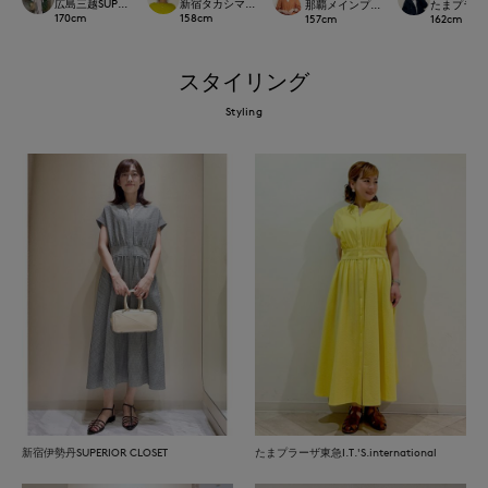
広島三越SUPERIORCLOSET
新宿タカシマヤSUPERIOR CLOSET
那覇メインプレイスI.T.'S.internation
たまプラーザ東急
170
cm
158
cm
157
cm
162
cm
スタイリング
Styling
新宿伊勢丹SUPERIOR CLOSET
たまプラーザ東急I.T.'S.international