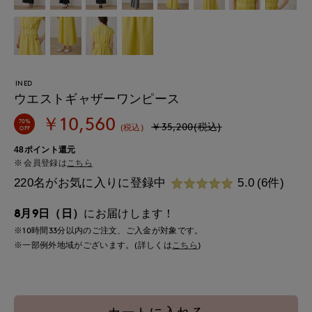
INED
ウエストギャザーワンピース
￥10,560
70%
￥35,200(税込)
(税込)
OFF
48ポイント還元
会員登録は
こちら
220名がお気に入りに登録中
5.0
(6件)
8月9日（日）
にお届けします！
※10時間
33分
以内
のご注文、ご入金が対象です。
※一部例外地域がございます。(詳しくは
こちら
)