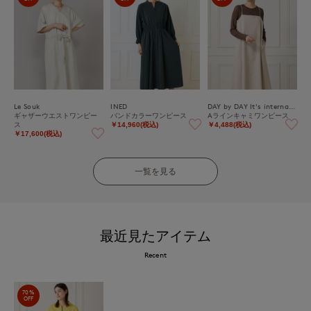
Le Souk
INED
DAY by DAY It's international
ギャザーウエストワンピー
バンドカラーワンピース
Aラインキャミワンピース
ス
￥14,960(税込)
￥4,488(税込)
￥17,600(税込)
一覧を見る
最近見たアイテム
Recent
70%
OFF