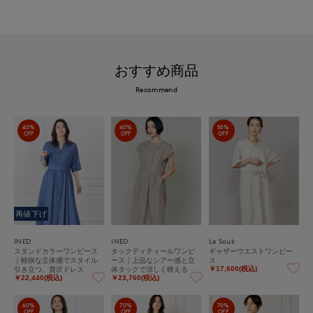
おすすめ商品
Recommend
40%
40%
50%
OFF
OFF
OFF
再値下げ
INED
INED
Le Souk
スタンドカラーワンピース
タックディティールワンピ
ギャザーウエストワンピー
｜軽快な立体感でスタイル
ース｜上品なシアー感と立
ス
引き立つ、贅沢ドレス
体タックで涼しく映える
￥17,600(税込)
￥22,440(税込)
￥23,760(税込)
60%
70%
70%
OFF
OFF
OFF