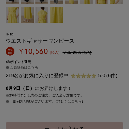
INED
ウエストギャザーワンピース
￥10,560
70%
￥35,200(税込)
(税込)
OFF
48ポイント還元
会員登録は
こちら
219名がお気に入りに登録中
5.0
(6件)
8月9日（日）
にお届けします！
※29時間
31分
以内
のご注文、ご入金が対象です。
※一部例外地域がございます。(詳しくは
こちら
)