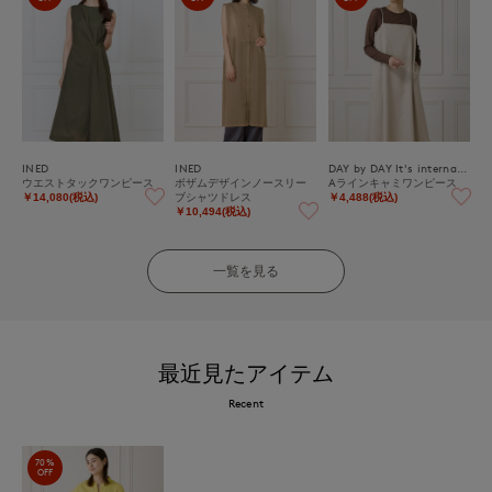
INED
INED
DAY by DAY It's international
ウエストタックワンピース
ボザムデザインノースリー
Aラインキャミワンピース
ブシャツドレス
￥14,080(税込)
￥4,488(税込)
￥10,494(税込)
一覧を見る
最近見たアイテム
Recent
70%
OFF