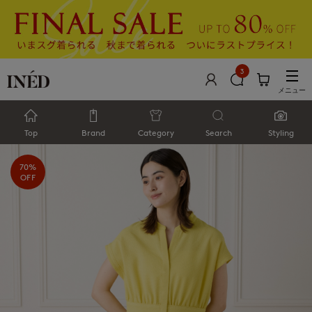
3
メニュー
Top
Brand
Category
Search
Styling
70%
OFF