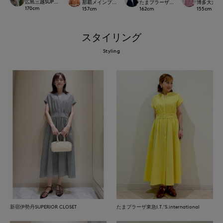
広島三越SUPERIORCLOSET
那覇メインプレイスI.T.'S.international
たまプラーザ東急I.T.'S.international
博多大丸7-ID
170
cm
157
cm
162
cm
155
cm
スタイリング
Styling
新宿伊勢丹SUPERIOR CLOSET
たまプラーザ東急I.T.'S.international