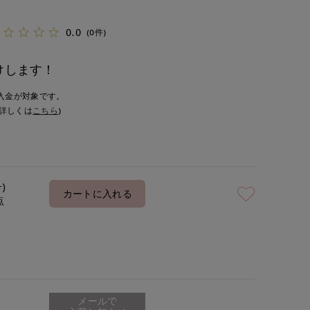
0.0
(0件)
けします！
入金が対象です。
詳しくは
こちら
)
号)
カートに入れる
点
メールで