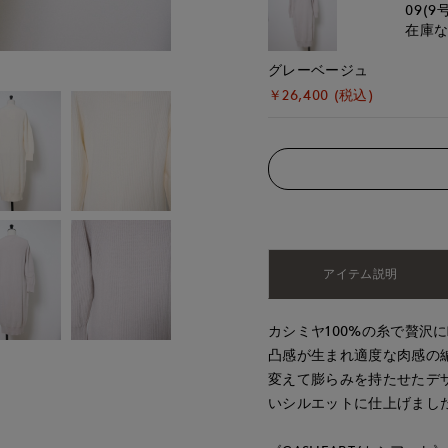
09(9
在庫
グレーベージュ
￥26,400 (税込)
アイテム説明
カシミヤ100%の糸で贅沢
凸感が生まれ適度な肉感の
変えて膨らみを持たせたデ
いシルエットに仕上げまし