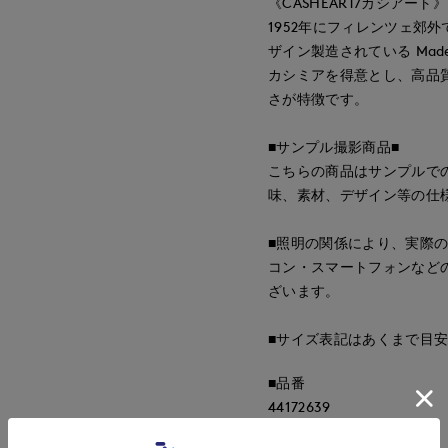
《CASHEART/カシアート》
1952年にフィレンツェ郊
ザイン製造されている Made i
カシミアを得意とし、高品
さが特徴です。
■サンプル撮影商品■
こちらの商品はサンプルで
味、素材、デザイン等の仕
■照明の関係により、実際
コン・スマートフォンなど
ざいます。
■サイズ表記はあくまで目
■品番
44172639
■原産国