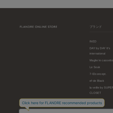
ブランド
INED
DAY by DAY It's
international
Maglie le cassetto
Le Souk
7-IDconcept.
ef-de Black
la veille by SUP
CLOSET