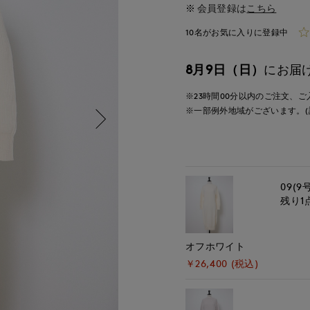
会員登録は
こちら
10名がお気に入りに登録中
8月9日（日）
にお届
※23時間
00分
以内
のご注文、ご
※一部例外地域がございます。(
09(9
残り1
オフホワイト
￥26,400 (税込)