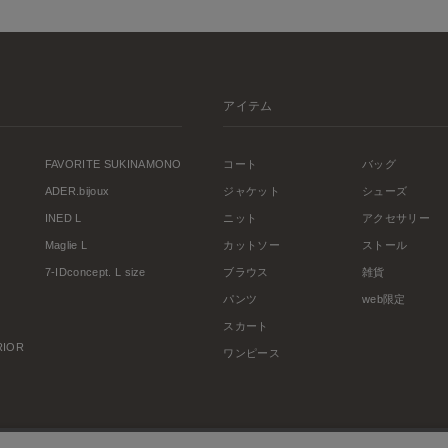
アイテム
FAVORITE SUKINAMONO
コート
バッグ
ADER.bijoux
ジャケット
シューズ
INED L
ニット
アクセサリー
Maglie L
カットソー
ストール
7-IDconcept. L size
ブラウス
雑貨
パンツ
web限定
スカート
ERIOR
ワンピース