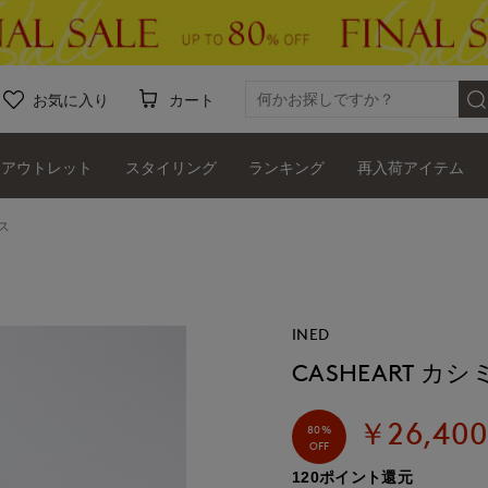
お気に入り
カート
アウトレット
スタイリング
ランキング
再入荷アイテム
ス
INED
CASHEART 
￥26,40
80%
OFF
120ポイント還元