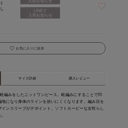
入荷お知らせ
号)
なし
お気に入りに追加
サイズ詳細
購入レビュー
に畦編みをしたニットワンピース。畦編みにすることで凹
編地になり身体のラインを拾いにくくなります。編み目を
ザインスリーブがデポイント。ソフトカービーな女性らし
た。